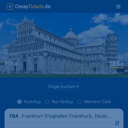
Italien
ab
185
Pisa
€
*Preise sind exkl. € 19,99 Buchungsgebühr.
Flüge buchen
Rückflug
Nur Hinflug
Mehrere Ziele
Frankfurt (Flughafen Frankfurt), Deutsc
FRA
hland