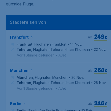
günstige Flüge.
Städtereisen von
249
€
Frankfurt
ab
Frankfurt
,
Flughafen Frankfurt
• 14 Nov.
Teheran
,
Flughafen Teheran-Imam Khomeini
• 22 Nov.
Vor 1 Stunde gefunden
•
AJet
284
€
München
ab
München
,
Flughafen München
• 20 Nov.
Teheran
,
Flughafen Teheran-Imam Khomeini
• 28 Nov.
Vor 1 Stunde gefunden
•
AJet
346
€
Berlin
ab
Berlin
,
Flughafen Berlin Brandenburg
• 10 Feb.