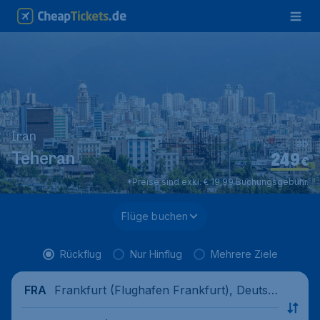
Iran
ab
249
Teheran
€
*Preise sind exkl. € 19,99 Buchungsgebühr.
Flüge buchen
Rückflug
Nur Hinflug
Mehrere Ziele
Frankfurt (Flughafen Frankfurt), Deutsc
FRA
hland