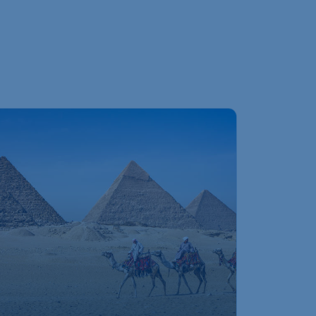
406
*
Kairo
€
ab