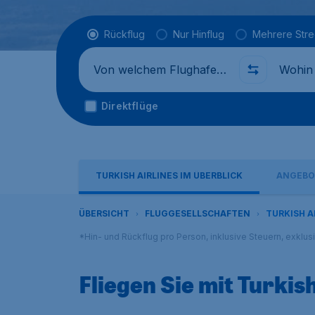
Flugtyp
Rückflug
Nur Hinflug
Mehrere Str
Abflug von
Wohin
Direktflüge
TURKISH AIRLINES IM ÜBERBLICK
ANGEBO
ÜBERSICHT
FLUGGESELLSCHAFTEN
TURKISH A
*Hin- und Rückflug pro Person, inklusive Steuern, exklu
Fliegen Sie mit Turkish