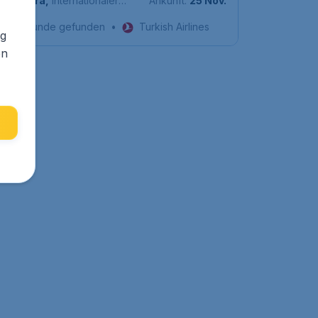
Accra
,
Internationaler
Ankunft:
25 Nov.
Flughafen Kotoka
Vor 1 Stunde gefunden
•
Turkish Airlines
ng
en