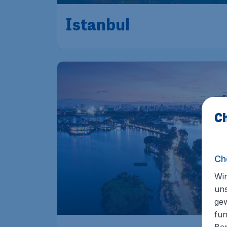
Frankfurt
,
Flughafen
Abflug:
14 Jan
Frankfurt
Istanbul
,
Flughafen
Ankunft:
25 Jan
Istanbul
Vor 1 Stunde gefunden
•
Turkish Airlines
Ch
Ch
778
*
Hanoi
Wir
ab
un
ge
Frankfurt
,
Flughafen
Abflug:
17 Nov
fun
Frankfurt
Ben