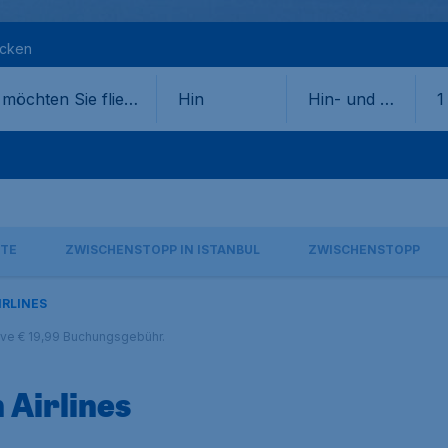
ecken
Hin
Hin- und Rü
1
ckflug
TE
ZWISCHENSTOPP IN ISTANBUL
ZWISCHENSTOPP
IRLINES
sive € 19,99 Buchungsgebühr.
 Airlines