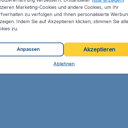
.
Dubai
,
Flughafen Dubai
Ankunft:
05 Feb.
tzieren Marketing-Cookies und andere Cookies, um Ihr
Vor 1 Stunde gefunden
•
Turkish Airlines
fverhalten zu verfolgen und Ihnen personalisierte Werbu
zeigen. Indem Sie auf Akzeptieren klicken, stimmen Sie all
kies zu.
Akzeptieren
Anpassen
Ablehnen