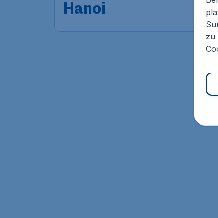
Hanoi
,
Flughafen Hanoi
Ankunft:
25 Nov
pla
Vor 1 Stunde gefunden
•
Turkish Airlines
Sur
zu 
Coo