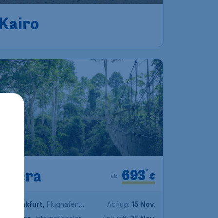
Frankfurt
,
Flughafen
Abflug:
22 Nov.
Frankfurt
Kairo
,
Flughafen Kairo
Ankunft:
01 Dez.
Vor 1 Stunde gefunden
•
Turkish Airlines
693
*
Accra
€
ab
Frankfurt
,
Flughafen
Abflug:
15 Nov.
Frankfurt