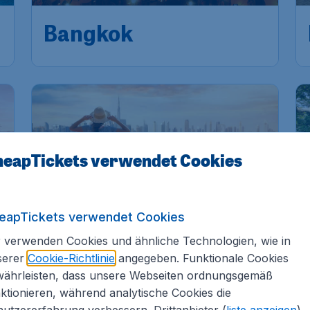
.
.
Bangkok
eapTickets verwendet Cookies
eapTickets verwendet Cookies
€
 verwenden Cookies und ähnliche Technologien, wie in
486
*
Dubai
€
ab
serer
Cookie-Richtlinie
angegeben. Funktionale Cookies
währleisten, dass unsere Webseiten ordnungsgemäß
.
Frankfurt
,
Flughafen
Abflug:
28 Jan.
ktionieren, während analytische Cookies die
Frankfurt
utzererfahrung verbessern. Drittanbieter (
liste anzeigen
)