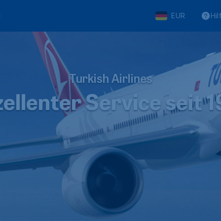
EUR
Hil
Turkish Airlines
ellenter Service seit 