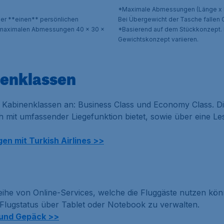
*Maximale Abmessungen (Länge x Br
er **einen** persönlichen
Bei Übergewicht der Tasche fallen
 maximalen Abmessungen 40 x 30 x
*Basierend auf dem Stückkonzept. 
Gewichtskonzept variieren.
nenklassen
wei Kabinenklassen an: Business Class und Economy Class. D
h mit umfassender Liegefunktion bietet, sowie über eine L
gen mit Turkish Airlines >>
Reihe von Online-Services, welche die Fluggäste nutzen kö
lugstatus über Tablet oder Notebook zu verwalten.
 und Gepäck >>