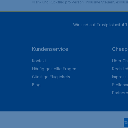
*Hin- und Rückflug pro Person, inklusive Steuern, exklu
Wir sind auf Trustpilot mit
4.1
Kundenservice
Cheap
Kontakt
Über Ch
Häufig gestellte Fragen
Rechtlic
Günstige Flugtickets
Impress
Blog
Stellen
Partner