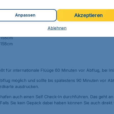
Akzeptieren
Anpassen
e afrikanische Länder gelten folgende Bestimmungen:
Ablehnen
 158cm
, 158cm
 158cm
ßt für internationale Flüüge 60 Minuten vor Abflug, bei In
Abflug möglich und sollte bis spätestens 90 Minuten vor A
ordkarte ausdrucken.
ghafen auch einen Self Check-In durchführen. Das geht an
 Falls Sie kein Gepäck dabei haben können Sie auch direkt