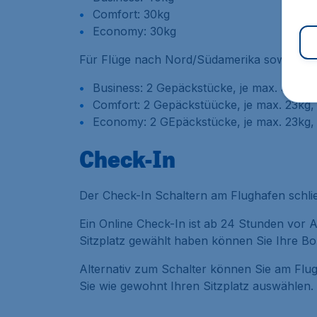
Comfort: 30kg
Economy: 30kg
Für Flüge nach Nord/Südamerika sowie eini
Business: 2 Gepäckstücke, je max. 32kg,
Comfort: 2 Gepäckstüücke, je max. 23kg
Economy: 2 GEpäckstücke, je max. 23kg,
Check-In
Der Check-In Schaltern am Flughafen schlie
Ein Online Check-In ist ab 24 Stunden vor 
Sitzplatz gewählt haben können Sie Ihre B
Alternativ zum Schalter können Sie am Flu
Sie wie gewohnt Ihren Sitzplatz auswählen.