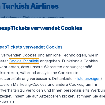
urkish Airlines
sind folgende Richtlinien zu beachten.
eapTickets verwendet Cookies
eapTickets verwendet Cookies
kg
 verwenden Cookies und ähnliche Technologien, wie in
serer
Cookie-Richtlinie
angegeben. Funktionale Cookies
währleisten, dass unsere Webseiten ordnungsgemäß
genannten persönliche Gegenstände kostenlos mitgeführt
ktionieren, während analytische Cookies die
rsitze.
utzererfahrung verbessern. Drittanbieter (
liste anzeigen
)
 benötigt, informieren Sie sich hierfür bei der Airline.
tzieren Marketing-Cookies und andere Cookies, um Ihr
k
fverhalten zu verfolgen und Ihnen personalisierte Werbu
zeigen. Indem Sie auf Akzeptieren klicken, stimmen Sie all
kies zu.