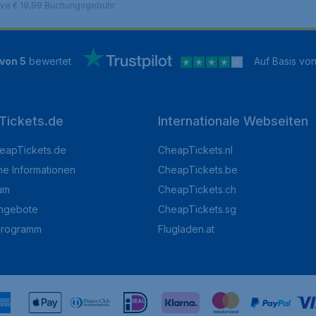
sive € 19,99 Buchungsgebühr.
 von 5
bewertet
Auf Basis vo
Tickets.de
Internationale Webseiten
eapTickets.de
CheapTickets.nl
he Informationen
CheapTickets.be
um
CheapTickets.ch
angebote
CheapTickets.sg
programm
Flugladen.at