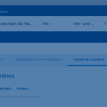
ecken
Hin
Hin- und Rü
1
ckflug
TE
ZWISCHENSTOPP IN ISTANBUL
CHECK-IN & GEPÄCK
rlines
IRLINES
GEPÄCK
sive € 19,99 Buchungsgebühr.