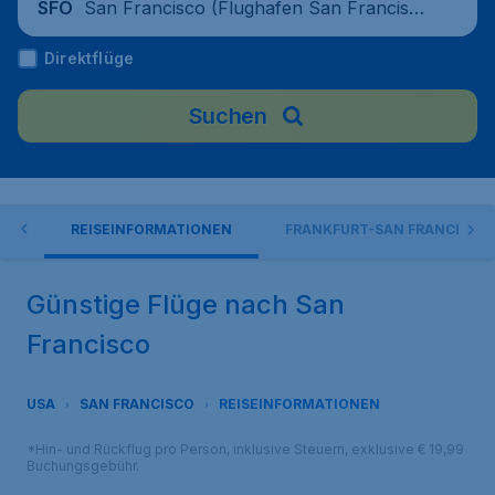
San Francisco (Flughafen San Francisc
SFO
o), Vereinigte Staaten
Direktflüge
Suchen
IN
REISEINFORMATIONEN
FRANKFURT-SAN FRANCISCO
Günstige Flüge nach San
Francisco
USA
SAN FRANCISCO
REISEINFORMATIONEN
*Hin- und Rückflug pro Person, inklusive Steuern, exklusive € 19,99
Buchungsgebühr.