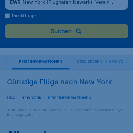
New York (Flughafen Newark), Vereinigt
EWR
e Staaten
Direktflüge
Suchen
ITY
REISEINFORMATIONEN
GELD SPAREN IN NEW YORK
Günstige Flüge nach New York
USA
NEW YORK
REISEINFORMATIONEN
*Hin- und Rückflug pro Person, inklusive Steuern, exklusive € 19,99
Buchungsgebühr.