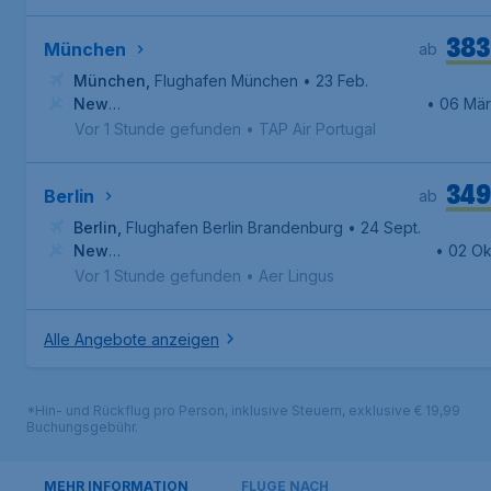
383
München
ab
München
,
Flughafen München
• 23 Feb.
New
• 06 Mä
York
,
Internationaler Flughafen John F. Kennedy
Vor 1 Stunde gefunden
•
TAP Air Portugal
349
Berlin
ab
Berlin
,
Flughafen Berlin Brandenburg
• 24 Sept.
New
• 02 Ok
York
,
Internationaler Flughafen John F. Kennedy
Vor 1 Stunde gefunden
•
Aer Lingus
Alle Angebote anzeigen
*Hin- und Rückflug pro Person, inklusive Steuern, exklusive € 19,99
Buchungsgebühr.
MEHR INFORMATION
FLÜGE NACH