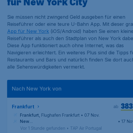
für New York City
Sie müssen nicht zwingend Geld ausgeben für einen
Reiseführer oder eine teure U-Bahn App. Mit dieser gra
App für New York
(iOS/Android) haben Sie einen klein
Reiseführer als auch den Stadtplan von New York dabei
Diese App funktioniert auch ohne Internet, was das
Navigieren erleichtert. Ein weiteres Plus sind die Tipps f
Restaurants und Bars und natürlich finden Sie dort auc
alle Sehenswürdigkeiten vermerkt.
Nach New York von
383
Frankfurt
ab
Frankfurt
,
Flughafen Frankfurt
• 07 Nov.
New
• 17 No
York
,
Internationaler Flughafen John F. Kennedy
Vor 1 Stunde gefunden
•
TAP Air Portugal