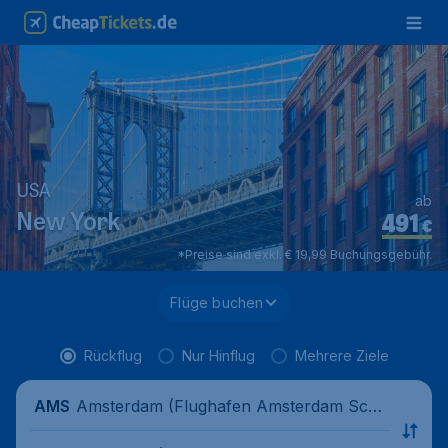
USA
ab
491
New York
€
*Preise sind exkl. € 19,99 Buchungsgebühr.
Flüge buchen
Rückflug
Nur Hinflug
Mehrere Ziele
Amsterdam (Flughafen Amsterdam Schi
AMS
phol), Niederlande