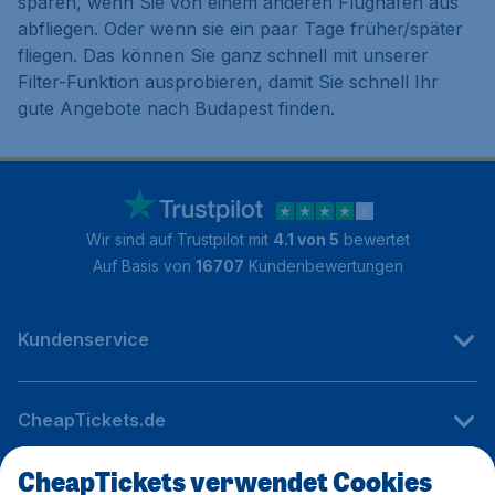
sparen, wenn Sie von einem anderen Flughafen aus
abfliegen. Oder wenn sie ein paar Tage früher/später
fliegen. Das können Sie ganz schnell mit unserer
Filter-Funktion ausprobieren, damit Sie schnell Ihr
gute Angebote nach Budapest finden.
Wir sind auf Trustpilot mit
4.1 von 5
bewertet
Auf Basis von
16707
Kundenbewertungen
Kundenservice
CheapTickets.de
CheapTickets verwendet Cookies