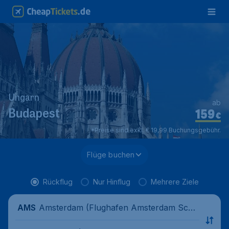
Ungarn
ab
159
Budapest
€
*Preise sind exkl. € 19,99 Buchungsgebühr.
Flüge buchen
Rückflug
Nur Hinflug
Mehrere Ziele
Amsterdam (Flughafen Amsterdam Schi
AMS
phol), Niederlande