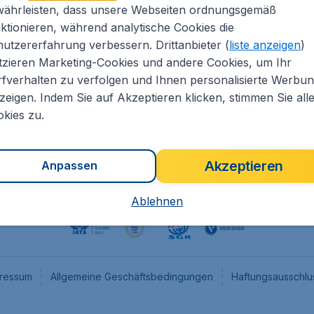
währleisten, dass unsere Webseiten ordnungsgemäß
eapTickets.de
CheapTickets.nl
ktionieren, während analytische Cookies die
he Informationen
CheapTickets.be
utzererfahrung verbessern. Drittanbieter (
liste anzeigen
)
um
CheapTickets.ch
tzieren Marketing-Cookies und andere Cookies, um Ihr
fverhalten zu verfolgen und Ihnen personalisierte Werbu
angebote
CheapTickets.sg
zeigen. Indem Sie auf Akzeptieren klicken, stimmen Sie all
programm
Flugladen.at
kies zu.
Akzeptieren
Anpassen
Ablehnen
ressum
Allgemeine Geschäftsbedingungen
Haftungsausschlu