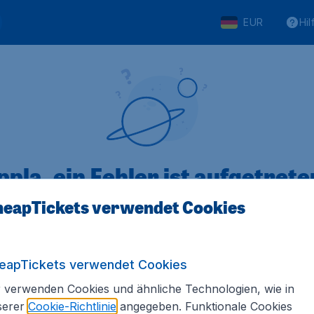
EUR
Hil
pla, ein Fehler ist aufgetreten
eapTickets verwendet Cookies
 von 5
bewertet
Auf Basis vo
eapTickets verwendet Cookies
 verwenden Cookies und ähnliche Technologien, wie in
serer
Cookie-Richtlinie
angegeben. Funktionale Cookies
Tickets.de
Internationale Webseiten