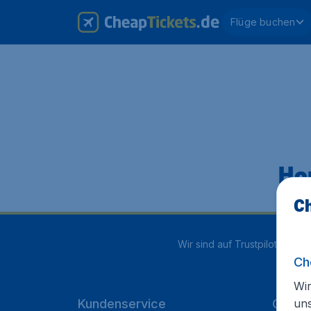
Flüge buchen
Hop
Ch
Wir sind auf Trustpilot mit
4.1
Ch
Wir
un
Kundenservice
Cheap