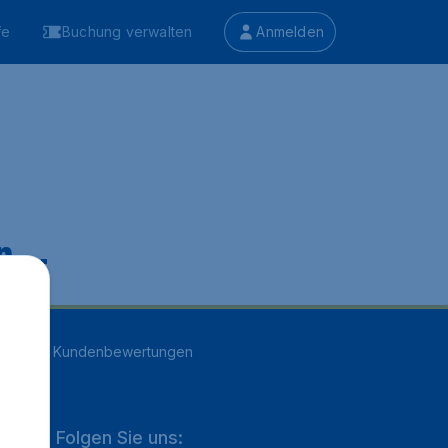
fe
Buchung verwalten
Anmelden
 ...
n
16707
Kundenbewertungen
Folgen Sie uns: