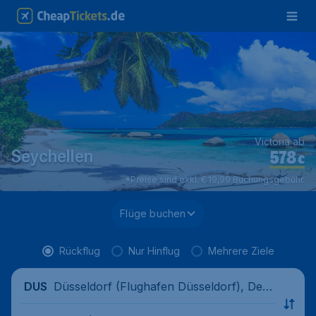
Victoria ab
578
Seychellen
€
*Preise sind exkl. € 19,99 Buchungsgebühr.
Flüge buchen
Rückflug
Nur Hinflug
Mehrere Ziele
Düsseldorf (Flughafen Düsseldorf), Deut
DUS
schland