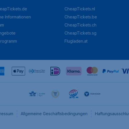
eapTickets.de
CheapTickets.nl
he Informationen
CheapTickets.be
um
CheapTickets.ch
angebote
CheapTickets.sg
programm
Flugladen.at
ressum
Allgemeine Geschäftsbedingungen
Haftungsausschlu