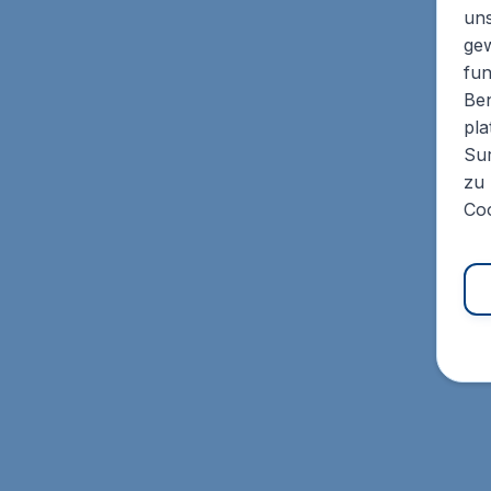
un
ge
fun
Ben
pla
Sur
zu 
Coo