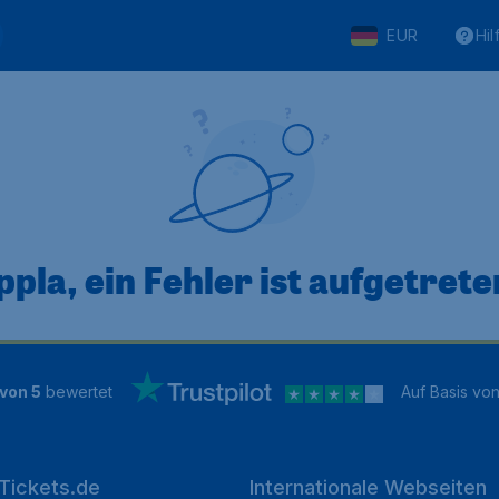
EUR
Hil
pla, ein Fehler ist aufgetreten
 von 5
bewertet
Auf Basis vo
Tickets.de
Internationale Webseiten