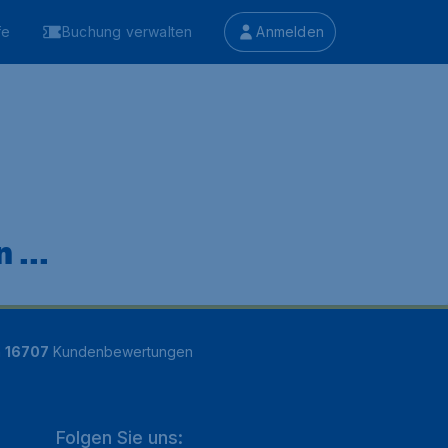
fe
Buchung verwalten
Anmelden
 ...
n
16707
Kundenbewertungen
Folgen Sie uns: