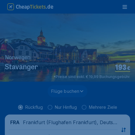
Norwegen
ab
193
Stavanger
€
*Preise sind exkl. € 19,99 Buchungsgebühr.
Flüge buchen
Rückflug
Nur Hinflug
Mehrere Ziele
Frankfurt (Flughafen Frankfurt), Deutsc
FRA
hland