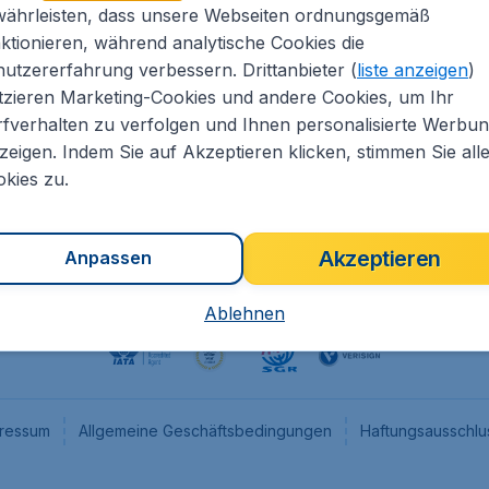
währleisten, dass unsere Webseiten ordnungsgemäß
eapTickets.de
CheapTickets.nl
ktionieren, während analytische Cookies die
he Informationen
CheapTickets.be
utzererfahrung verbessern. Drittanbieter (
liste anzeigen
)
um
CheapTickets.ch
tzieren Marketing-Cookies und andere Cookies, um Ihr
fverhalten zu verfolgen und Ihnen personalisierte Werbu
angebote
CheapTickets.sg
zeigen. Indem Sie auf Akzeptieren klicken, stimmen Sie all
programm
Flugladen.at
kies zu.
Akzeptieren
Anpassen
Ablehnen
ressum
Allgemeine Geschäftsbedingungen
Haftungsausschlu