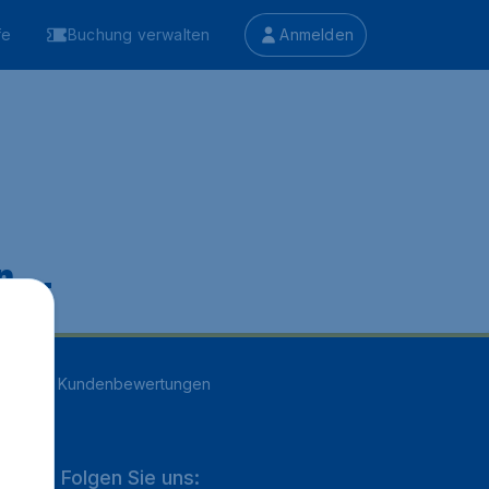
fe
Buchung verwalten
Anmelden
 ...
n
16707
Kundenbewertungen
Folgen Sie uns: