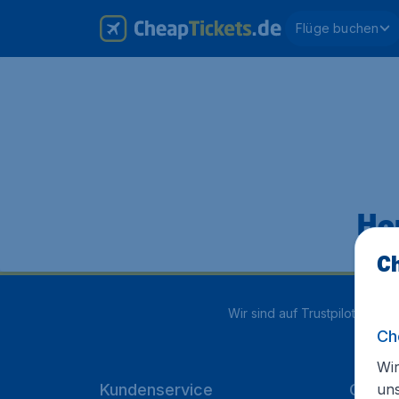
Flüge buchen
Hop
Ch
Wir sind auf Trustpilot mit
4.1
Ch
Wir
un
Kundenservice
Cheap