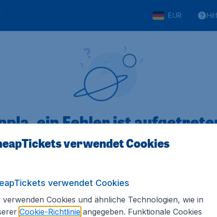
EUR
Hil
pla, ein Fehler ist aufgetreten
eapTickets verwendet Cookies
 von 5
bewertet
Auf Basis vo
eapTickets verwendet Cookies
 verwenden Cookies und ähnliche Technologien, wie in
serer
Cookie-Richtlinie
angegeben. Funktionale Cookies
Tickets.de
Internationale Webseiten