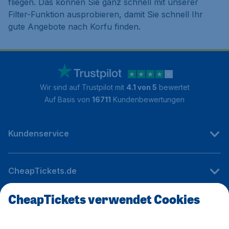
fliegen. Das können Sie ganz schnell mit unserer
Filter-Funktion ausprobieren, damit Sie schnell Ihr
gute Angebote nach Korfu finden.
Wir sind auf Trustpilot mit
4.1 von 5
bewertet
Auf Basis von
16711
Kundenbewertungen
Kundenservice
CheapTickets.de
CheapTickets verwendet Cookies
Internationale Webseiten