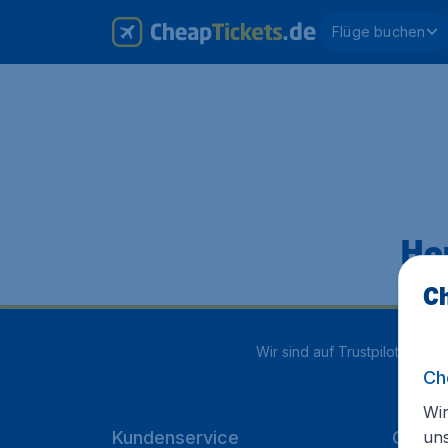
Flüge buchen
Hop
Ch
Wir sind auf Trustpilot mit
4.1
Ch
Wir
un
Kundenservice
Cheap