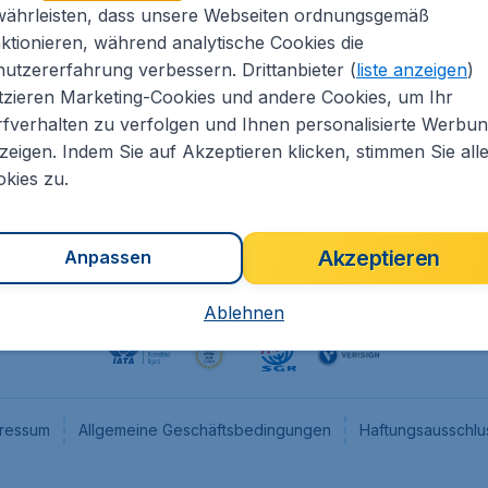
währleisten, dass unsere Webseiten ordnungsgemäß
eapTickets.de
CheapTickets.nl
ktionieren, während analytische Cookies die
he Informationen
CheapTickets.be
utzererfahrung verbessern. Drittanbieter (
liste anzeigen
)
um
CheapTickets.ch
tzieren Marketing-Cookies und andere Cookies, um Ihr
fverhalten zu verfolgen und Ihnen personalisierte Werbu
angebote
CheapTickets.sg
zeigen. Indem Sie auf Akzeptieren klicken, stimmen Sie all
programm
Flugladen.at
kies zu.
Akzeptieren
Anpassen
Ablehnen
ressum
Allgemeine Geschäftsbedingungen
Haftungsausschlu