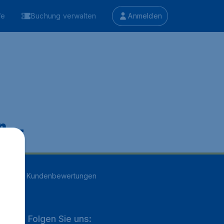
fe
Buchung verwalten
Anmelden
 ...
n
16707
Kundenbewertungen
Folgen Sie uns: