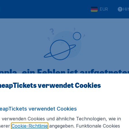
EUR
Hil
pla, ein Fehler ist aufgetreten
eapTickets verwendet Cookies
 von 5
bewertet
Auf Basis vo
eapTickets verwendet Cookies
 verwenden Cookies und ähnliche Technologien, wie in
serer
Cookie-Richtlinie
angegeben. Funktionale Cookies
Tickets.de
Internationale Webseiten