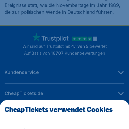
Ereignisse statt, wie die Novembertage im Jahr 1989,
die zur politischen Wende in Deutschland führten.
Wir sind auf Trustpilot mit
4.1 von 5
bewertet
Auf Basis von
16707
Kundenbewertungen
Kundenservice
CheapTickets.de
CheapTickets verwendet Cookies
Internationale Webseiten