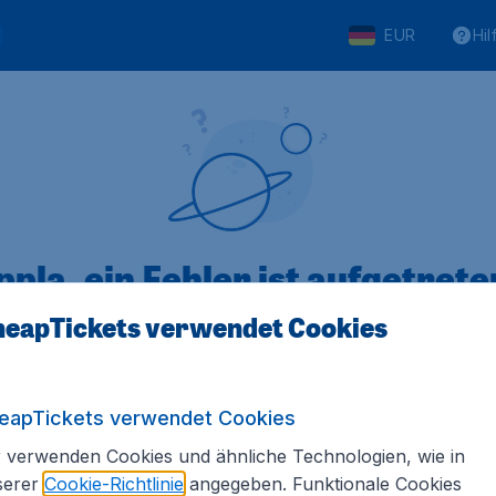
EUR
Hil
pla, ein Fehler ist aufgetreten
eapTickets verwendet Cookies
 von 5
bewertet
Auf Basis vo
eapTickets verwendet Cookies
 verwenden Cookies und ähnliche Technologien, wie in
serer
Cookie-Richtlinie
angegeben. Funktionale Cookies
Tickets.de
Internationale Webseiten