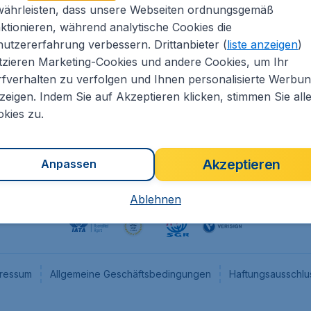
währleisten, dass unsere Webseiten ordnungsgemäß
eapTickets.de
CheapTickets.nl
ktionieren, während analytische Cookies die
he Informationen
CheapTickets.be
utzererfahrung verbessern. Drittanbieter (
liste anzeigen
)
um
CheapTickets.ch
tzieren Marketing-Cookies und andere Cookies, um Ihr
fverhalten zu verfolgen und Ihnen personalisierte Werbu
angebote
CheapTickets.sg
zeigen. Indem Sie auf Akzeptieren klicken, stimmen Sie all
programm
Flugladen.at
kies zu.
Akzeptieren
Anpassen
Ablehnen
ressum
Allgemeine Geschäftsbedingungen
Haftungsausschlu