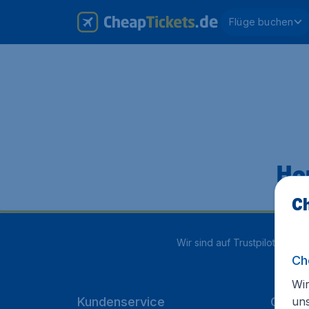
Flüge buchen
Hop
Ch
Wir sind auf Trustpilot mit
4.1
Ch
Wir
un
Kundenservice
Cheap