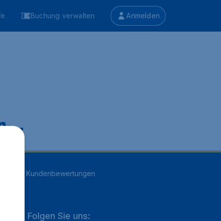
fe
Buchung verwalten
Anmelden
 ...
n
16707
Kundenbewertungen
Folgen Sie uns: