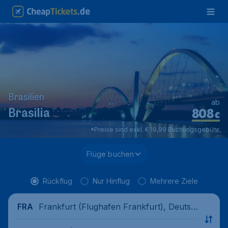
Brasilien
ab
808
Brasilia
€
*Preise sind exkl. € 19,99 Buchungsgebühr.
Flüge buchen
Rückflug
Nur Hinflug
Mehrere Ziele
Frankfurt (Flughafen Frankfurt), Deutsc
FRA
hland