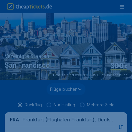
Vereinigte Staaten
ab
300
San Francisco
€
*Preise sind exkl. € 19,99 Buchungsgebühr.
Flüge buchen
Rückflug
Nur Hinflug
Mehrere Ziele
Frankfurt (Flughafen Frankfurt), Deutsc
FRA
hland