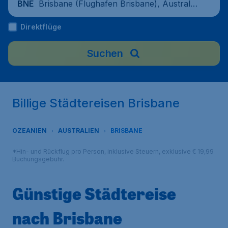
Brisbane (Flughafen Brisbane), Australie
BNE
n
Direktflüge
Suchen
Billige Städtereisen Brisbane
OZEANIEN
AUSTRALIEN
BRISBANE
*Hin- und Rückflug pro Person, inklusive Steuern, exklusive € 19,99
Buchungsgebühr.
Günstige Städtereise
nach Brisbane