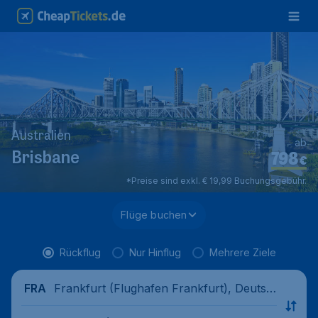
Australien
ab
798
Brisbane
€
*Preise sind exkl. € 19,99 Buchungsgebühr.
Flüge buchen
Rückflug
Nur Hinflug
Mehrere Ziele
Frankfurt (Flughafen Frankfurt), Deutsc
FRA
hland