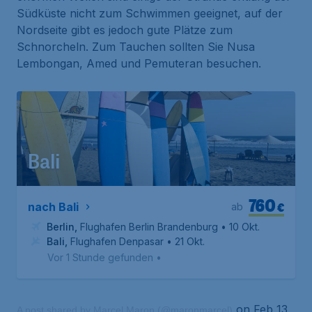
Südküste nicht zum Schwimmen geeignet, auf der
Nordseite gibt es jedoch gute Plätze zum
Schnorcheln. Zum Tauchen sollten Sie Nusa
Lembongan, Amed und Pemuteran besuchen.
Bali
760
€
nach Bali
ab
Berlin
,
Flughafen Berlin Brandenburg
• 10 Okt.
Bali
,
Flughafen Denpasar
• 21 Okt.
Vor 1 Stunde gefunden
•
on Feb 13,
A post shared by Marcel Maron (@maronmarcel)