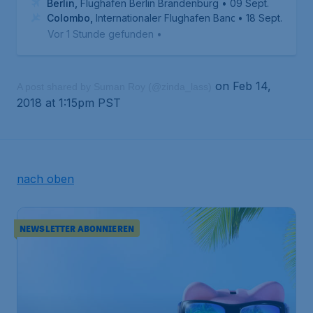
Berlin
,
Flughafen Berlin Brandenburg
• 09 Sept.
Colombo
,
Internationaler Flughafen Bandaranaike
• 18 Sept.
Vor 1 Stunde gefunden
•
on Feb 14,
A post shared by Suman Roy (@zinda_lass)
2018 at 1:15pm PST
nach oben
NEWSLETTER ABONNIEREN