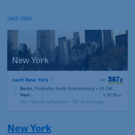
nach oben
New York
367
€
nach New York
ab
Berlin
,
Flughafen Berlin Brandenburg
• 26 Okt.
New
• 05 Nov.
York
,
Internationaler Flughafen John F. Kennedy
Vor 1 Stunde gefunden
•
TAP Air Portugal
New York