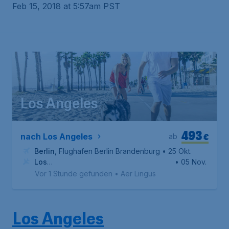
Feb 15, 2018 at 5:57am PST
Los Angeles
493
€
nach Los Angeles
ab
Berlin
,
Flughafen Berlin Brandenburg
• 25 Okt.
Los
• 05 Nov.
Angeles
,
Internationaler Flughafen Los Angeles
Vor 1 Stunde gefunden
•
Aer Lingus
Los Angeles