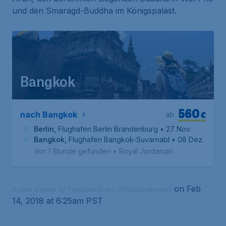
und den Smaragd-Buddha im Königspalast.
Bangkok
560
€
nach Bangkok
ab
Berlin
,
Flughafen Berlin Brandenburg
• 27 Nov.
Bangkok
,
Flughafen Bangkok-Suvarnabhumi
• 08 Dez.
Vor 1 Stunde gefunden
•
Royal Jordanian
on Feb
A post shared by Thailand Gram (@thailandgram)
14, 2018 at 6:25am PST