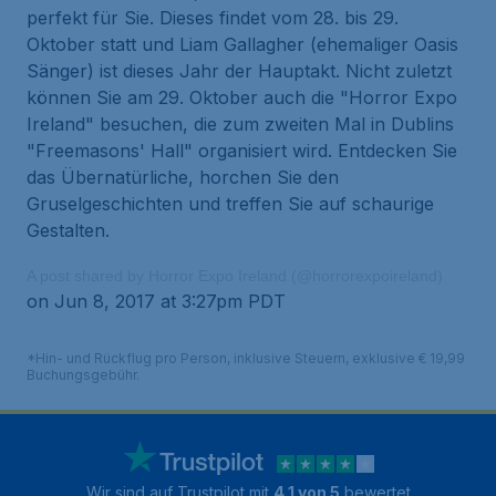
perfekt für Sie. Dieses findet vom 28. bis 29.
Oktober statt und Liam Gallagher (ehemaliger Oasis
Sänger) ist dieses Jahr der Hauptakt. Nicht zuletzt
können Sie am 29. Oktober auch die "Horror Expo
Ireland" besuchen, die zum zweiten Mal in Dublins
"Freemasons' Hall" organisiert wird. Entdecken Sie
das Übernatürliche, horchen Sie den
Gruselgeschichten und treffen Sie auf schaurige
Gestalten.
A post shared by Horror Expo Ireland (@horrorexpoireland)
on Jun 8, 2017 at 3:27pm PDT
*Hin- und Rückflug pro Person, inklusive Steuern, exklusive € 19,99
Buchungsgebühr.
Wir sind auf Trustpilot mit
4.1 von 5
bewertet