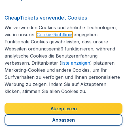
Internationale Webseiten
CheapTickets verwendet Cookies
Folgen Sie uns:
Wir verwenden Cookies und ähnliche Technologien,
wie in unserer
Cookie-Richtlinie
angegeben.
Funktionale Cookies gewährleisten, dass unsere
Webseiten ordnungsgemäß funktionieren, während
analytische Cookies die Benutzererfahrung
verbessern. Drittanbieter (
liste anzeigen
) platzieren
Marketing-Cookies und andere Cookies, um Ihr
Surfverhalten zu verfolgen und Ihnen personalisierte
Werbung zu zeigen. Indem Sie auf Akzeptieren
klicken, stimmen Sie allen Cookies zu.
Erklärung zur Zugänglichkeit
Impressum
Akzeptieren
Allgemeine Geschäftsbedingungen
Haftungsausschluss
Cookies
Copyright © 2026
Anpassen