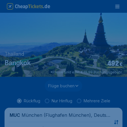
Thailand
ab
492
Bangkok
€
*Preise sind exkl. € 19,99 Buchungsgebühr.
Flüge buchen
Rückflug
Nur Hinflug
Mehrere Ziele
München (Flughafen München), Deutsc
MUC
hland