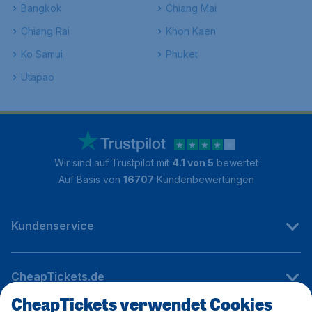
Bangkok
Chiang Mai
Chiang Rai
Khon Kaen
Ko Samui
Phuket
Utapao
Wir sind auf Trustpilot mit
4.1 von 5
bewertet
Auf Basis von
16707
Kundenbewertungen
Kundenservice
CheapTickets.de
CheapTickets verwendet Cookies