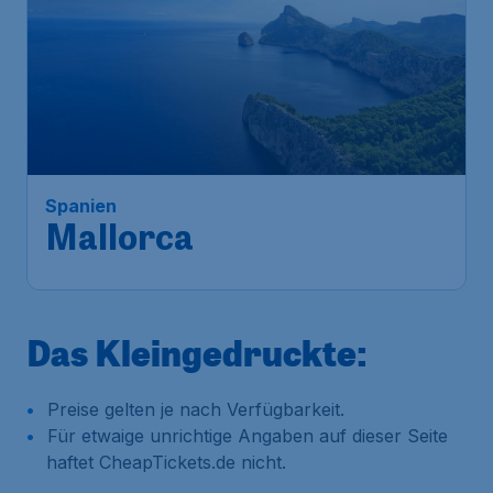
183
*
Spanien
€
ab
Mallorca
Frankfurt
,
Flughafen Frankfurt
Abflug:
08 Dez.
Palma de Mallorca
,
Flughafen
Ankunft:
17 Dez.
Palma de Mallorca
Vor 1 Stunde gefunden
•
Swiss
Das Kleingedruckte:
Preise gelten je nach Verfügbarkeit.
Für etwaige unrichtige Angaben auf dieser Seite
haftet CheapTickets.de nicht.