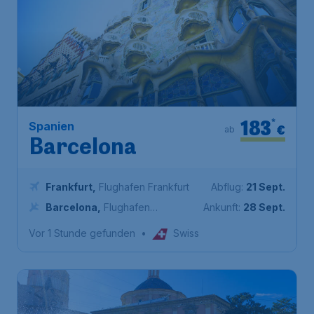
183
*
Spanien
€
ab
Barcelona
Frankfurt
,
Flughafen Frankfurt
Abflug:
21 Sept.
Barcelona
,
Flughafen
Ankunft:
28 Sept.
Barcelona
Vor 1 Stunde gefunden
•
Swiss