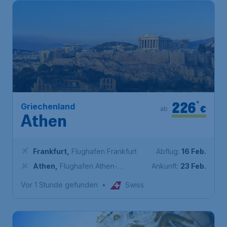
226
*
Griechenland
€
ab
Athen
Frankfurt
,
Flughafen Frankfurt
Abflug:
16 Feb.
Athen
,
Flughafen Athen-
Ankunft:
23 Feb.
Eleftherios Venizelos
Vor 1 Stunde gefunden
•
Swiss