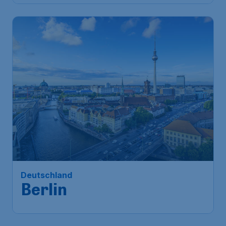
858
*
Deutschland
€
ab
Berlin
Frankfurt
,
Flughafen Frankfurt
Abflug:
26 Sept.
Berlin
,
Flughafen Berlin
Ankunft:
03 Okt.
Brandenburg
Vor 1 Stunde gefunden
•