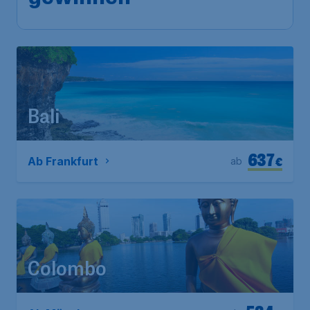
Bali
637
€
Ab Frankfurt
ab
Colombo