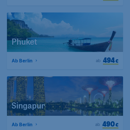
Phuket
494
€
Ab Berlin
ab
Singapur
490
€
Ab Berlin
ab