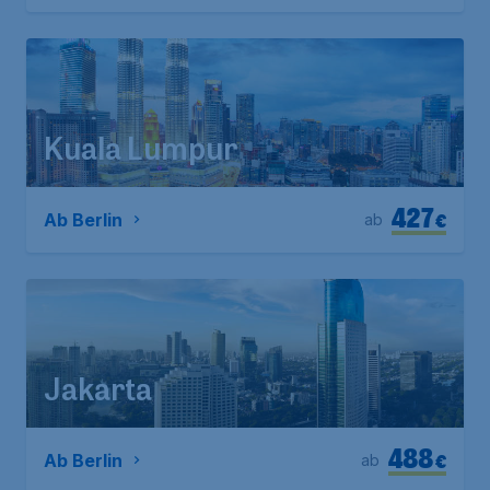
Kuala Lumpur
427
€
Ab Berlin
ab
Jakarta
488
€
Ab Berlin
ab