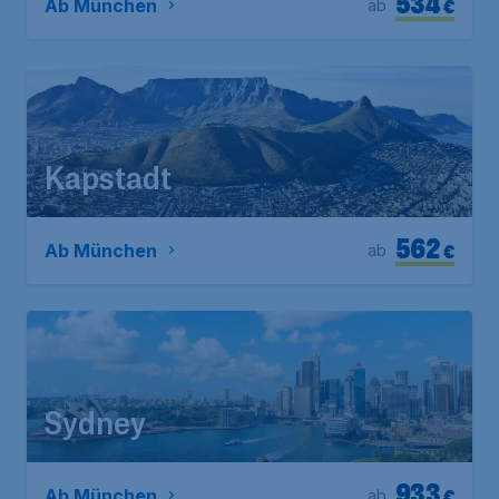
534
€
Ab München
ab
Kapstadt
562
€
Ab München
ab
Sydney
933
€
Ab München
ab