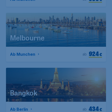
Melbourne
924
€
Ab Munchen
ab
Bangkok
434
€
Ab Berlin
ab