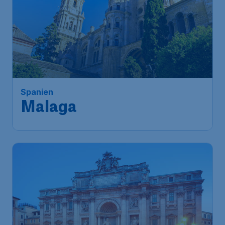
208
*
Spanien
€
ab
Malaga
Frankfurt
,
Flughafen Frankfurt
Abflug:
09 Jan.
Málaga
,
Flughafen Málaga
Ankunft:
19 Jan.
Vor 1 Stunde gefunden
•