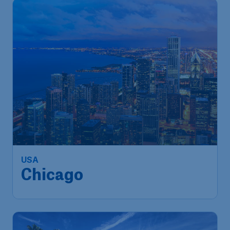
627
*
USA
€
ab
Chicago
Frankfurt
,
Flughafen Frankfurt
Abflug:
12 Aug.
Chicago
,
Internationaler
Ankunft:
24 Aug.
Flughafen O’Hare
Vor 1 Stunde gefunden
•
Iberia