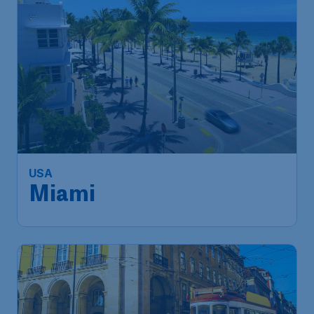
602
*
USA
€
ab
Miami
Frankfurt
,
Flughafen Frankfurt
Abflug:
22 Nov.
Miami
,
Internationaler Flughafen
Ankunft:
02 Dez.
Miami
Vor 1 Stunde gefunden
•
Iberia