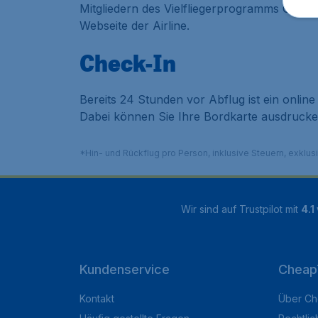
Mitgliedern des Vielfliegerprogramms OneWo
Webseite der Airline.
Check-In
Bereits 24 Stunden vor Abflug ist ein onl
Dabei können Sie Ihre Bordkarte ausdrucke
*Hin- und Rückflug pro Person, inklusive Steuern, exklu
Wir sind auf Trustpilot mit
4.1
Kundenservice
Cheap
Kontakt
Über Ch