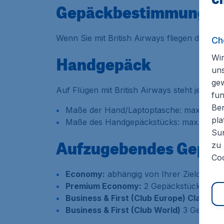
Gepäckbestimmungen 
Wenn Sie mit British Airways fliegen dann si
Ch
Wir
Handgepäck
un
ge
Auf Flügen mit British Airways steht jedem
fun
Ben
Maße der Hand/Laptoptasche: max. 45 x
pla
Maße des Handgepäckstücks: max. 56 x
Sur
Aufzugebendes Gepä
zu 
Coo
Economy:
abhängig von Ihrer Zieldestina
Premium Economy:
2 Gepäckstücke bis j
Business & First (Club Europe) Class:
2 
Business & First (Club World)
3 Gepäckst