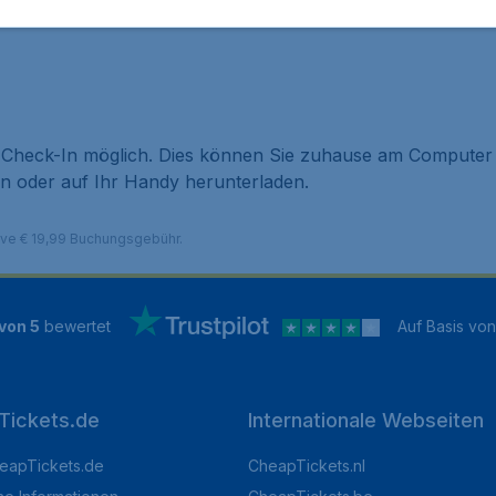
rld steht ein zusätzliches kostenloses Gepäckstück zu. Wei
ine Check-In möglich. Dies können Sie zuhause am Compute
n oder auf Ihr Handy herunterladen.
sive € 19,99 Buchungsgebühr.
 von 5
bewertet
Auf Basis vo
Tickets.de
Internationale Webseiten
eapTickets.de
CheapTickets.nl