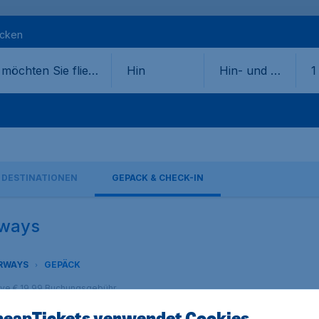
ecken
Hin
Hin- und Rü
1
ckflug
DESTINATIONEN
GEPÄCK & CHECK-IN
rways
IRWAYS
GEPÄCK
sive € 19,99 Buchungsgebühr.
eapTickets verwendet Cookies