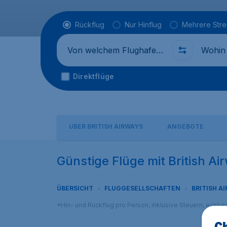
Flugtyp
Rückflug
Nur Hinflug
Mehrere Str
Abflug von
Wohin
Direktflüge
ÜBER BRITISH AIRWAYS
ANGEBOTE
Günstige Flüge mit British Ai
ÜBERSICHT
FLUGGESELLSCHAFTEN
BRITISH A
*Hin- und Rückflug pro Person, inklusive Steuern, exklu
Ch