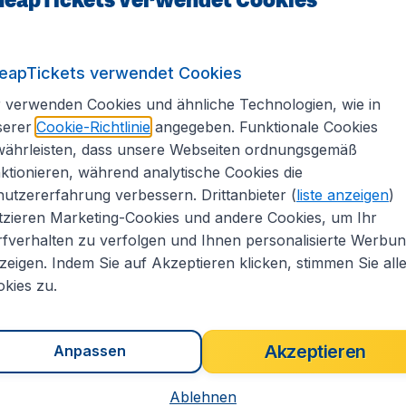
British Airways
nd folgende Richtlinien zu beachten.
eapTickets verwendet Cookies
 verwenden Cookies und ähnliche Technologien, wie in
serer
Cookie-Richtlinie
angegeben. Funktionale Cookies
währleisten, dass unsere Webseiten ordnungsgemäß
 Fluggast ein Handgepäckstück sowie eine zustätzliche Han
ktionieren, während analytische Cookies die
utzererfahrung verbessern. Drittanbieter (
liste anzeigen
)
 x36 x 20cm
tzieren Marketing-Cookies und andere Cookies, um Ihr
 45 x 25cm
fverhalten zu verfolgen und Ihnen personalisierte Werbu
ck
zeigen. Indem Sie auf Akzeptieren klicken, stimmen Sie all
kies zu.
tion. Allgemeine Regelung: 1 Gepäckstück bis 23kg.
e 32kg
Akzeptieren
Anpassen
Gepäckstücke bis je 32kg
ücke bis je 32kg
Ablehnen