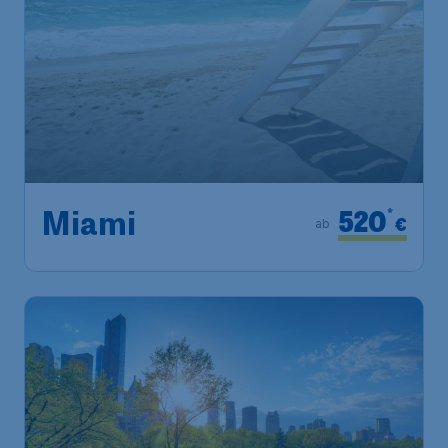
520
*
Miami
€
ab