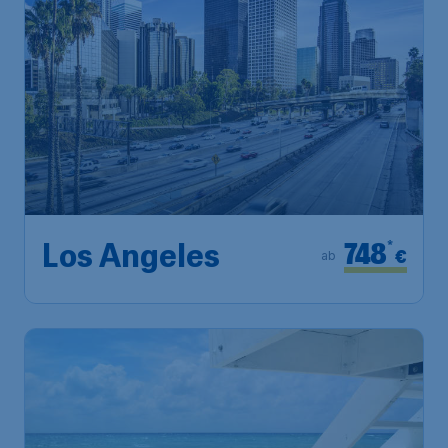
748
*
Los Angeles
€
ab