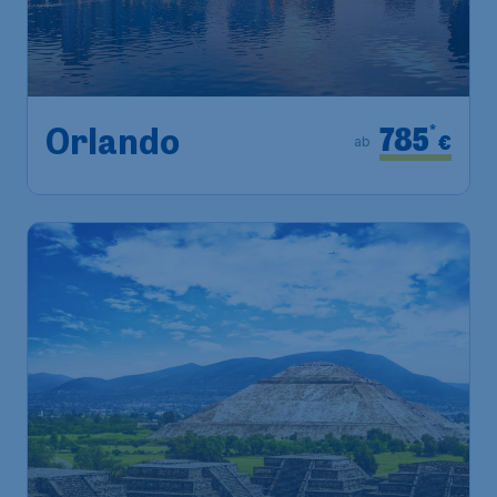
785
*
Orlando
€
ab