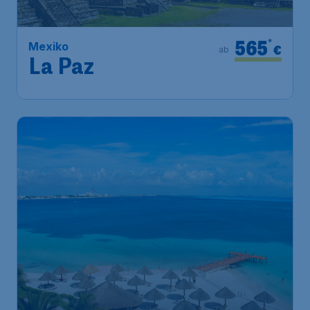
565
*
Mexiko
€
ab
La Paz