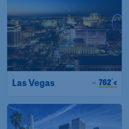
762
*
Las Vegas
€
ab