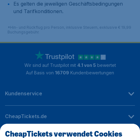
Es gelten die jeweiligen Geschäftsbedingungen
und Tarifkonditionen.
*Hin- und Rückflug pro Person, inklusive Steuern, exklusive € 19,99
Buchungsgebühr.
Wir sind auf Trustpilot mit
4.1 von 5
bewertet
Auf Basis von
16709
Kundenbewertungen
Kundenservice
CheapTickets.de
CheapTickets verwendet Cookies
Internationale Webseiten