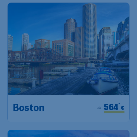
564
*
Boston
€
ab