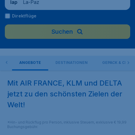
La-Paz
lap
Direktflüge
Suchen
NE!
ANGEBOTE
DESTINATIONEN
GEPÄCK & CHECK
Mit AIR FRANCE, KLM und DELTA
jetzt zu den schönsten Zielen der
Welt!
*Hin- und Rückflug pro Person, inklusive Steuern, exklusive € 19,99
Buchungsgebühr.