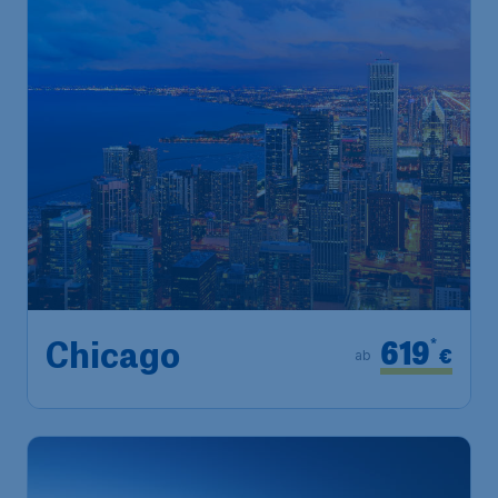
619
*
Chicago
€
ab