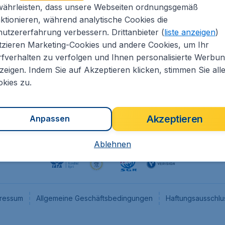
währleisten, dass unsere Webseiten ordnungsgemäß
eapTickets.de
CheapTickets.nl
ktionieren, während analytische Cookies die
he Informationen
CheapTickets.be
utzererfahrung verbessern. Drittanbieter (
liste anzeigen
)
um
CheapTickets.ch
tzieren Marketing-Cookies und andere Cookies, um Ihr
fverhalten zu verfolgen und Ihnen personalisierte Werbu
angebote
CheapTickets.sg
zeigen. Indem Sie auf Akzeptieren klicken, stimmen Sie all
programm
Flugladen.at
kies zu.
Akzeptieren
Anpassen
Ablehnen
ressum
Allgemeine Geschäftsbedingungen
Haftungsausschlu