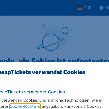
EUR
Hil
pla, ein Fehler ist aufgetreten
eapTickets verwendet Cookies
 von 5
bewertet
Auf Basis vo
eapTickets verwendet Cookies
 verwenden Cookies und ähnliche Technologien, wie in
serer
Cookie-Richtlinie
angegeben. Funktionale Cookies
Tickets.de
Internationale Webseiten