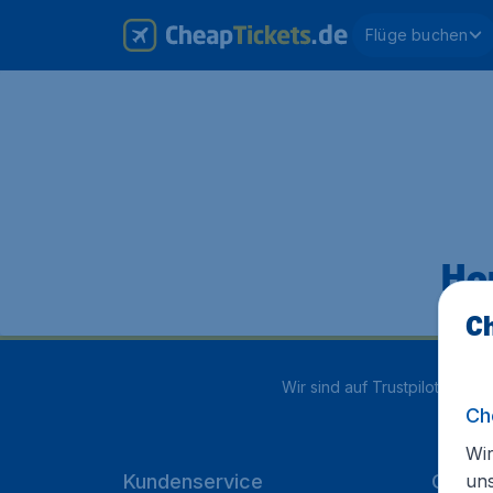
Flüge buchen
Hop
Ch
Wir sind auf Trustpilot mit
4.1
Ch
Wir
un
Kundenservice
Cheap