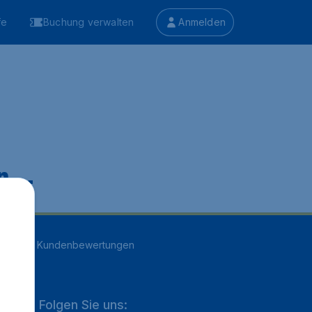
fe
Buchung verwalten
Anmelden
 ...
n
16707
Kundenbewertungen
Folgen Sie uns: