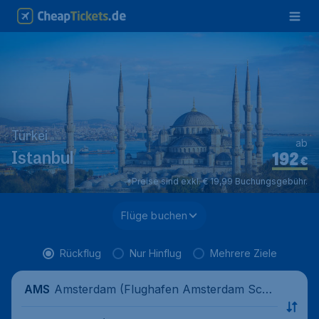
Türkei
ab
192
Istanbul
€
*Preise sind exkl. € 19,99 Buchungsgebühr.
Flüge buchen
Rückflug
Nur Hinflug
Mehrere Ziele
Amsterdam (Flughafen Amsterdam Schi
AMS
phol), Niederlande