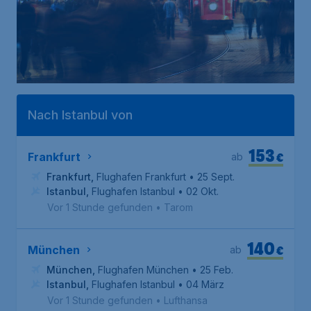
Nach Istanbul von
153
€
Frankfurt
ab
Frankfurt
,
Flughafen Frankfurt
• 25 Sept.
Istanbul
,
Flughafen Istanbul
• 02 Okt.
Vor 1 Stunde gefunden
•
Tarom
140
€
München
ab
München
,
Flughafen München
• 25 Feb.
Istanbul
,
Flughafen Istanbul
• 04 März
Vor 1 Stunde gefunden
•
Lufthansa