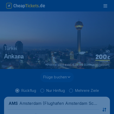
Türkei
ab
200
Ankara
€
*Preise sind exkl. € 19,99 Buchungsgebühr.
Flüge buchen
Rückflug
Nur Hinflug
Mehrere Ziele
Amsterdam (Flughafen Amsterdam Schi
AMS
phol), Niederlande