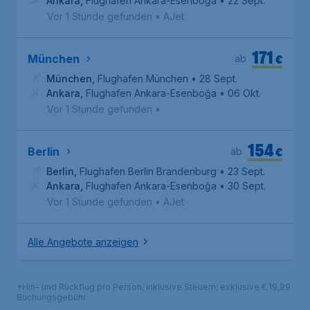
Ankara
,
Flughafen Ankara-Esenboğa
• 22 Sept.
Vor 1 Stunde gefunden
•
AJet
171
€
München
ab
München
,
Flughafen München
• 28 Sept.
Ankara
,
Flughafen Ankara-Esenboğa
• 06 Okt.
Vor 1 Stunde gefunden
•
154
€
Berlin
ab
Berlin
,
Flughafen Berlin Brandenburg
• 23 Sept.
Ankara
,
Flughafen Ankara-Esenboğa
• 30 Sept.
Vor 1 Stunde gefunden
•
AJet
Alle Angebote anzeigen
*Hin- und Rückflug pro Person, inklusive Steuern, exklusive € 19,99
Buchungsgebühr.