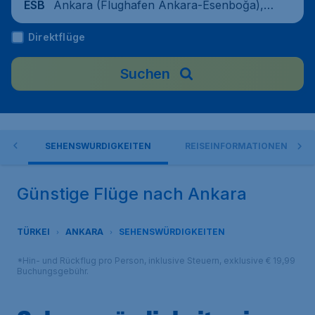
Ankara (Flughafen Ankara-Esenboğa), T
ESB
ürkei
Direktflüge
Suchen
ICK
SEHENSWÜRDIGKEITEN
REISEINFORMATIONEN
Günstige Flüge nach Ankara
TÜRKEI
ANKARA
SEHENSWÜRDIGKEITEN
*Hin- und Rückflug pro Person, inklusive Steuern, exklusive € 19,99
Buchungsgebühr.