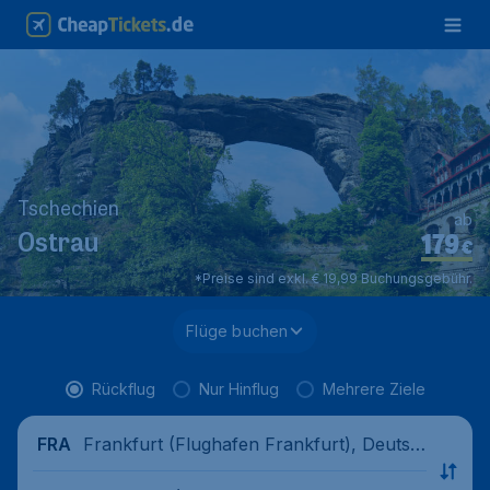
Tschechien
ab
179
Ostrau
€
*Preise sind exkl. € 19,99 Buchungsgebühr.
Flüge buchen
Rückflug
Nur Hinflug
Mehrere Ziele
Frankfurt (Flughafen Frankfurt), Deutsc
FRA
hland