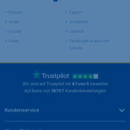
Bahrain
Zypern
Israel
Jordanien
Kuwait
Libanon
Katar
Vereinigte Arabische
Emirate
Wir sind auf Trustpilot mit
4.1 von 5
bewertet
Auf Basis von
16707
Kundenbewertungen
Kundenservice