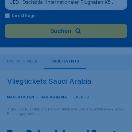
Dschidda (Internationaler Flughafen Köni
JED
g Abd al-Aziz), Saudi-Arabien
Direktflüge
Suchen
DAS ROTE MEER
SAUDI EVENTS
Vliegtickets Saudi Arabia
NAHER OSTEN
SAUDI ARABIA
EVENTS
*Hin- und Rückflug pro Person, inklusive Steuern, exklusive € 19,99
Buchungsgebühr.