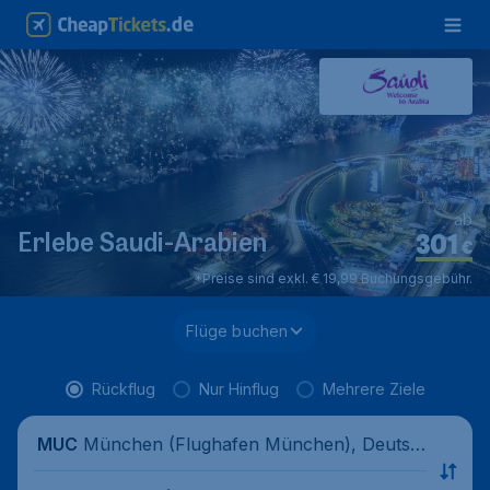
ab
301
Erlebe Saudi-Arabien
€
*Preise sind exkl. € 19,99 Buchungsgebühr.
Flüge buchen
Rückflug
Nur Hinflug
Mehrere Ziele
München (Flughafen München), Deutsc
MUC
hland