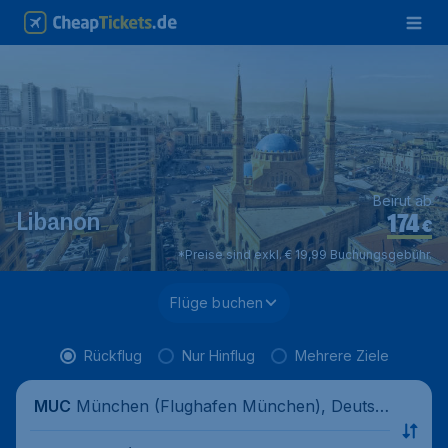
Beirut ab
174
Libanon
€
*Preise sind exkl. € 19,99 Buchungsgebühr.
Flüge buchen
Rückflug
Nur Hinflug
Mehrere Ziele
München (Flughafen München), Deutsc
MUC
hland