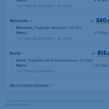
Metro
• 18 Nov.
Manila
,
Internationaler Flughafen Ninoy Aquino
Vor 1 Stunde gefunden
•
Air China
540
München
ab
München
,
Flughafen München
• 05 Dez.
Metro
• 11 Dez.
Manila
,
Internationaler Flughafen Ninoy Aquino
Vor 1 Stunde gefunden
•
Air China
615
Berlin
ab
Berlin
,
Flughafen Berlin Brandenburg
• 05 Sept.
Metro
• 12 Sept.
Manila
,
Internationaler Flughafen Ninoy Aquino
Vor 1 Stunde gefunden
•
Alle Angebote anzeigen
*Hin- und Rückflug pro Person, inklusive Steuern, exklusive € 19,99
Buchungsgebühr.