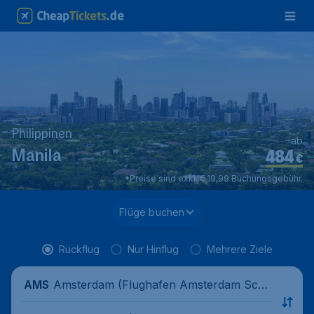
Philippinen
ab
484
Manila
€
*Preise sind exkl. € 19,99 Buchungsgebühr.
Flüge buchen
Rückflug
Nur Hinflug
Mehrere Ziele
Amsterdam (Flughafen Amsterdam Schi
AMS
phol), Niederlande