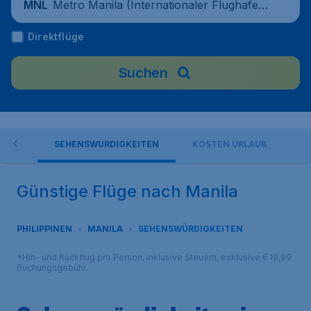
Metro Manila (Internationaler Flughafen
MNL
Ninoy Aquino), Philippinen
Direktflüge
Suchen
NILA
SEHENSWÜRDIGKEITEN
KOSTEN URLAUB
Günstige Flüge nach Manila
PHILIPPINEN
MANILA
SEHENSWÜRDIGKEITEN
*Hin- und Rückflug pro Person, inklusive Steuern, exklusive € 19,99
Buchungsgebühr.