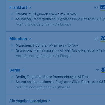
6
Frankfurt
ab
Frankfurt
,
Flughafen Frankfurt
• 11 Nov.
Asunción
,
Internationaler Flughafen Silvio Pettirossi
• 19 
Vor 1 Stunde gefunden
•
Air Europa
7
München
ab
München
,
Flughafen München
• 10 Nov.
Asunción
,
Internationaler Flughafen Silvio Pettirossi
• 19 
Vor 1 Stunde gefunden
•
Air Europa
8
Berlin
ab
Berlin
,
Flughafen Berlin Brandenburg
• 24 Feb.
Asunción
,
Internationaler Flughafen Silvio Pettirossi
• 03 
Vor 1 Stunde gefunden
•
Lufthansa
Alle Angebote anzeigen