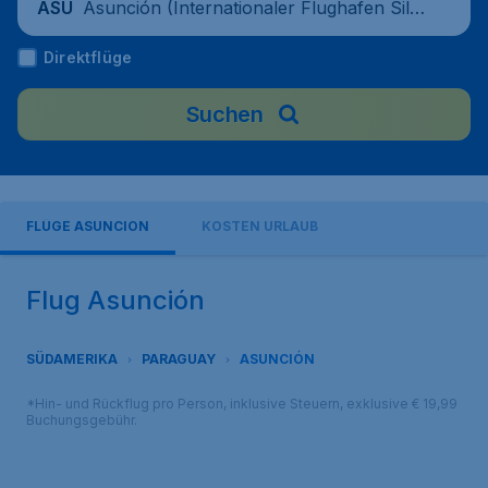
Asunción (Internationaler Flughafen Silvi
ASU
o Pettirossi), Paraguay
Direktflüge
Suchen
FLÜGE ASUNCION
KOSTEN URLAUB
Flug Asunción
SÜDAMERIKA
PARAGUAY
ASUNCIÓN
*Hin- und Rückflug pro Person, inklusive Steuern, exklusive € 19,99
Buchungsgebühr.