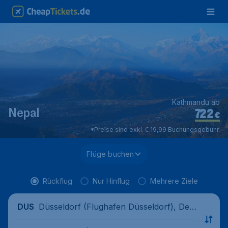
Kathmandu ab
722
Nepal
€
*Preise sind exkl. € 19,99 Buchungsgebühr.
Flüge buchen
Rückflug
Nur Hinflug
Mehrere Ziele
Düsseldorf (Flughafen Düsseldorf), Deut
DUS
schland