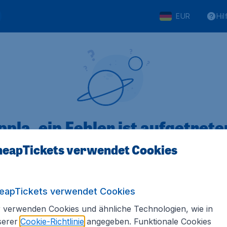
EUR
Hil
pla, ein Fehler ist aufgetreten
eapTickets verwendet Cookies
 von 5
bewertet
Auf Basis vo
eapTickets verwendet Cookies
 verwenden Cookies und ähnliche Technologien, wie in
serer
Cookie-Richtlinie
angegeben. Funktionale Cookies
Tickets.de
Internationale Webseiten