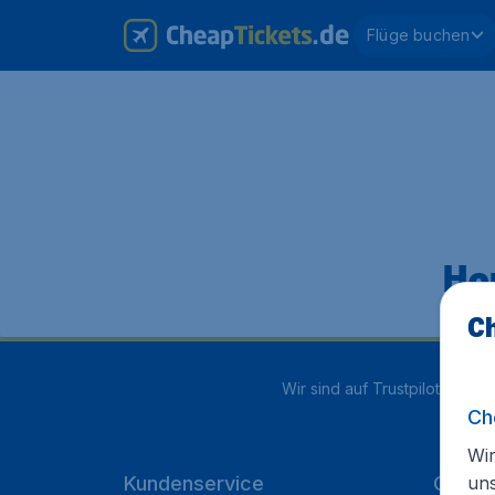
Flüge buchen
Hop
Ch
Wir sind auf Trustpilot mit
4.1
Ch
Wir
un
Kundenservice
Cheap