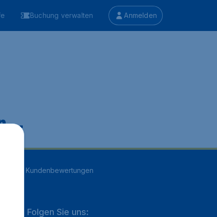
fe
Buchung verwalten
Anmelden
 ...
n
16709
Kundenbewertungen
Folgen Sie uns: