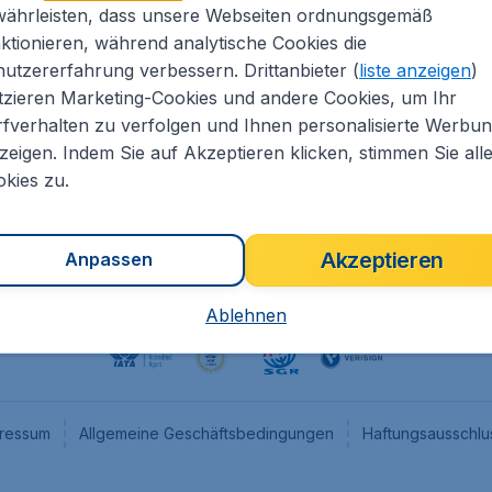
währleisten, dass unsere Webseiten ordnungsgemäß
eapTickets.de
CheapTickets.nl
ktionieren, während analytische Cookies die
he Informationen
CheapTickets.be
utzererfahrung verbessern. Drittanbieter (
liste anzeigen
)
um
CheapTickets.ch
tzieren Marketing-Cookies und andere Cookies, um Ihr
fverhalten zu verfolgen und Ihnen personalisierte Werbu
angebote
CheapTickets.sg
zeigen. Indem Sie auf Akzeptieren klicken, stimmen Sie all
programm
Flugladen.at
kies zu.
Akzeptieren
Anpassen
Ablehnen
ressum
Allgemeine Geschäftsbedingungen
Haftungsausschlu