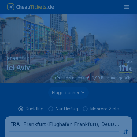
Israel
ab
171
Tel Aviv
€
*Preise sind exkl. € 19,99 Buchungsgebühr.
Flüge buchen
Rückflug
Nur Hinflug
Mehrere Ziele
Frankfurt (Flughafen Frankfurt), Deutsc
FRA
hland