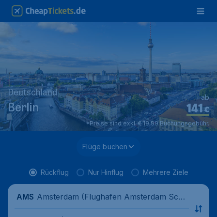
Deutschland
ab
141
Berlin
€
*Preise sind exkl. € 19,99 Buchungsgebühr.
Flüge buchen
Rückflug
Nur Hinflug
Mehrere Ziele
Amsterdam (Flughafen Amsterdam Schi
AMS
phol), Niederlande