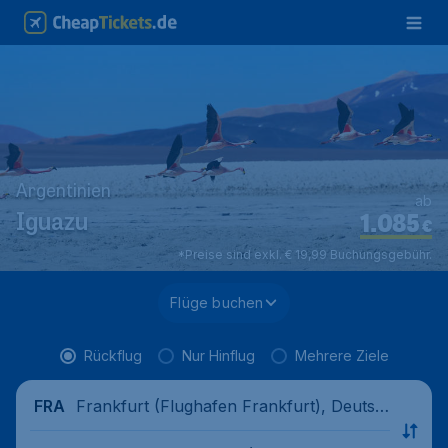
Argentinien
ab
1.085
Iguazu
€
*Preise sind exkl. € 19,99 Buchungsgebühr.
Flüge buchen
Rückflug
Nur Hinflug
Mehrere Ziele
Frankfurt (Flughafen Frankfurt), Deutsc
FRA
hland