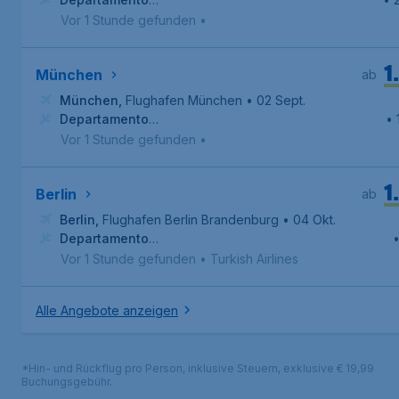
Iguazu
,
Internationaler Flughafen Cataratas del Iguazú
Vor 1 Stunde gefunden
•
1
München
ab
München
,
Flughafen München
• 02 Sept.
Departamento
• 
Iguazu
,
Internationaler Flughafen Cataratas del Iguazú
Vor 1 Stunde gefunden
•
1
Berlin
ab
Berlin
,
Flughafen Berlin Brandenburg
• 04 Okt.
Departamento
•
Iguazu
,
Internationaler Flughafen Cataratas del Iguazú
Vor 1 Stunde gefunden
•
Turkish Airlines
Alle Angebote anzeigen
*Hin- und Rückflug pro Person, inklusive Steuern, exklusive € 19,99
Buchungsgebühr.