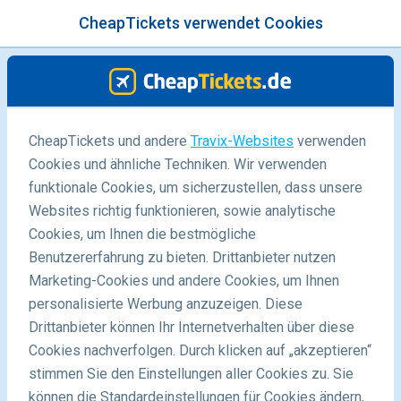
CheapTickets verwendet Cookies
Menü
/Blog
CheapTickets und andere
Travix-Websites
verwenden
6 fantastische Reiseziele für 2022
Cookies und ähnliche Techniken. Wir verwenden
funktionale Cookies, um sicherzustellen, dass unsere
19/11/2020
-
Von
Elena
Websites richtig funktionieren, sowie analytische
Cookies, um Ihnen die bestmögliche
Benutzererfahrung zu bieten. Drittanbieter nutzen
Marketing-Cookies und andere Cookies, um Ihnen
personalisierte Werbung anzuzeigen. Diese
Drittanbieter können Ihr Internetverhalten über diese
Cookies nachverfolgen. Durch klicken auf „akzeptieren“
stimmen Sie den Einstellungen aller Cookies zu. Sie
Blog
Reiseziele
Fantastische Reiseziele 2022
können die Standardeinstellungen für Cookies ändern,