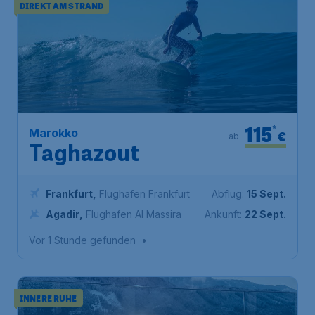
DIREKT AM STRAND
115
*
Marokko
€
ab
Taghazout
Frankfurt
,
Flughafen Frankfurt
Abflug:
15 Sept.
Agadir
,
Flughafen Al Massira
Ankunft:
22 Sept.
Vor 1 Stunde gefunden
•
INNERE RUHE