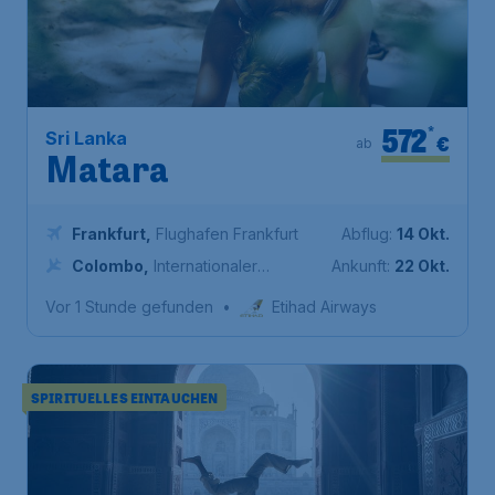
572
*
Sri Lanka
€
ab
Matara
Frankfurt
,
Flughafen Frankfurt
Abflug:
14 Okt.
Colombo
,
Internationaler
Ankunft:
22 Okt.
Flughafen Bandaranaike
Vor 1 Stunde gefunden
•
Etihad Airways
SPIRITUELLES EINTAUCHEN