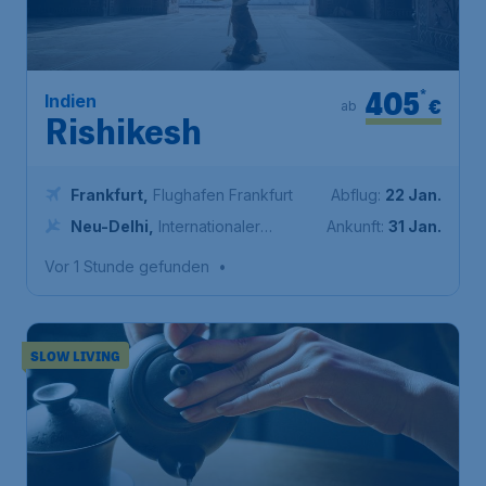
405
*
Indien
€
ab
Rishikesh
Frankfurt
,
Flughafen Frankfurt
Abflug:
22 Jan.
Neu-Delhi
,
Internationaler
Ankunft:
31 Jan.
Flughafen Indira Gandhi
Vor 1 Stunde gefunden
•
SLOW LIVING