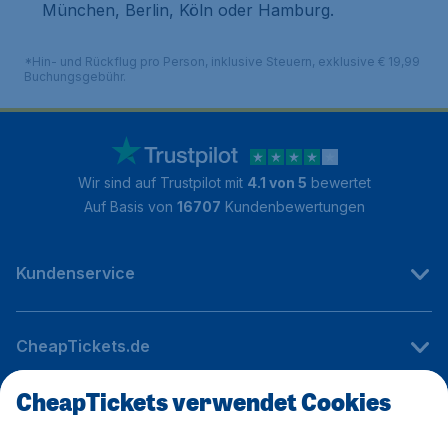
München, Berlin, Köln oder Hamburg.
*Hin- und Rückflug pro Person, inklusive Steuern, exklusive € 19,99
Buchungsgebühr.
Wir sind auf Trustpilot mit
4.1 von 5
bewertet
Auf Basis von
16707
Kundenbewertungen
Kundenservice
CheapTickets.de
CheapTickets verwendet Cookies
Internationale Webseiten