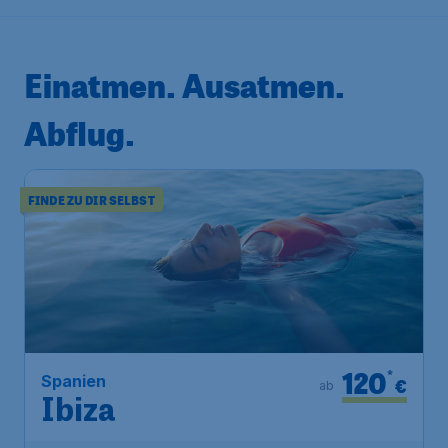
Einatmen. Ausatmen.
Abflug.
FINDE ZU DIR SELBST
120
*
Spanien
€
ab
Ibiza