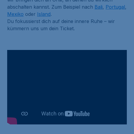
abschalten kannst. Zum Beispiel nach
Bali
,
Portugal
,
Mexiko
oder
Island
.
Du fokussierst dich auf deine innere Ruhe – wir
kümmern uns um dein Ticket.