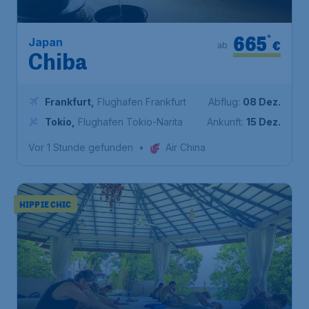
665
*
Japan
€
ab
Chiba
Frankfurt
,
Flughafen Frankfurt
Abflug:
08 Dez.
Tokio
,
Flughafen Tokio-Narita
Ankunft:
15 Dez.
Vor 1 Stunde gefunden
•
Air China
HIPPIE CHIC