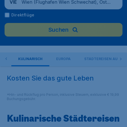
Wien (Flughafen Wien Schwechat), Öste
VIE
rreich
Direktflüge
Suchen
HOP
KULINARISCH
EUROPA
STÄDTEREISEN AUSSER
Kosten Sie das gute Leben
*Hin- und Rückflug pro Person, inklusive Steuern, exklusive € 19,99
Buchungsgebühr.
Kulinarische Städtereisen