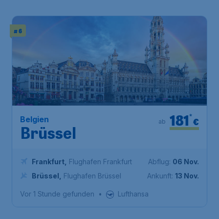
# 6
181
*
Belgien
€
ab
Brüssel
Frankfurt
,
Flughafen Frankfurt
Abflug:
06 Nov.
Brüssel
,
Flughafen Brüssel
Ankunft:
13 Nov.
Vor 1 Stunde gefunden
•
Lufthansa