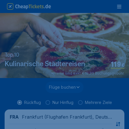
Top 10
ab
119
Kulinarische Städtereisen
€
*Preise sind exkl. € 19,99 Buchungsgebühr.
Flüge buchen
Rückflug
Nur Hinflug
Mehrere Ziele
Frankfurt (Flughafen Frankfurt), Deutsc
FRA
hland