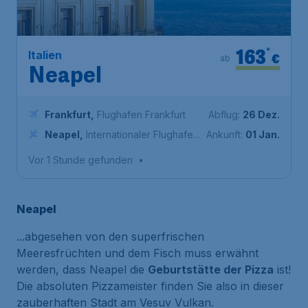
163
*
Italien
€
ab
Neapel
Frankfurt
,
Flughafen Frankfurt
Abflug:
26 Dez.
Neapel
,
Internationaler Flughafen
Ankunft:
01 Jan.
Neapel
Vor 1 Stunde gefunden
•
Neapel
...abgesehen von den superfrischen
Meeresfrüchten und dem Fisch muss erwähnt
werden, dass Neapel die
Geburtstätte der Pizza
ist!
Die absoluten Pizzameister finden Sie also in dieser
zauberhaften Stadt am Vesuv Vulkan.