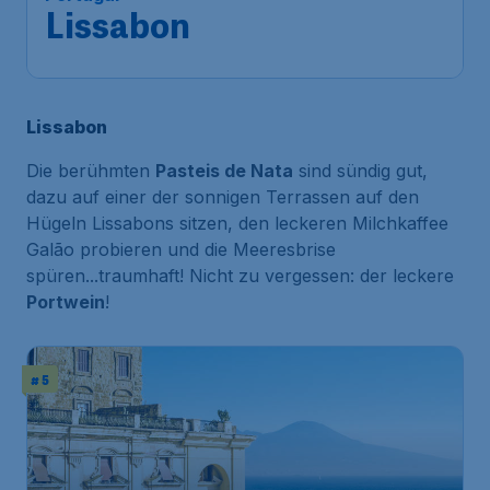
Lissabon
,
Flughafen Lissabon-
Ankunft:
14 Feb.
Portela
Vor 1 Stunde gefunden
•
Lissabon
Die berühmten
Pasteis de Nata
sind sündig gut,
dazu auf einer der sonnigen Terrassen auf den
Hügeln Lissabons sitzen, den leckeren Milchkaffee
Galão probieren und die Meeresbrise
spüren...traumhaft! Nicht zu vergessen: der leckere
Portwein
!
# 5