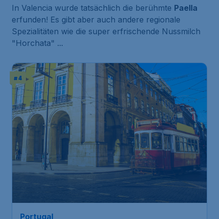
In Valencia wurde tatsächlich die berühmte
Paella
erfunden! Es gibt aber auch andere regionale
Spezialitäten wie die super erfrischende Nussmilch
"Horchata" ...
# 4
174
*
Portugal
€
ab
Lissabon
Frankfurt
,
Flughafen Frankfurt
Abflug:
07 Feb.