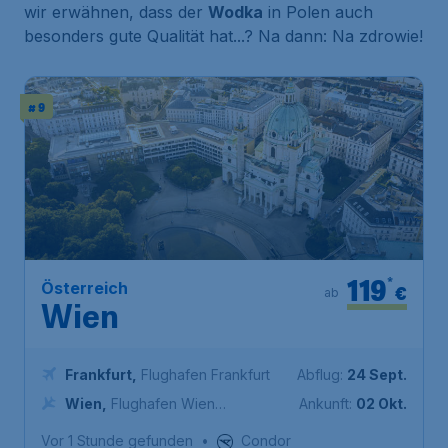
wir erwähnen, dass der
Wodka
in Polen auch
besonders gute Qualität hat...? Na dann: Na zdrowie!
# 9
119
*
Österreich
€
ab
Wien
Frankfurt
,
Flughafen Frankfurt
Abflug:
24 Sept.
Wien
,
Flughafen Wien
Ankunft:
02 Okt.
Schwechat
Vor 1 Stunde gefunden
•
Condor