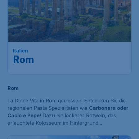
55
*
Italien
€
ab
Rom
Frankfurt
,
Flughafen Frankfurt
Abflug:
26 Aug.
Rom
,
Flughafen Rom-Fiumicino
Ankunft:
02 Sept.
Vor 1 Stunde gefunden
•
Rom
La Dolce Vita in Rom geniessen: Entdecken Sie die
regionalen Pasta Spezialitäten wie
Carbonara oder
Cacio e Pepe
! Dazu ein leckerer Rotwein, das
erleuchtete Kolosseum im Hintergrund...