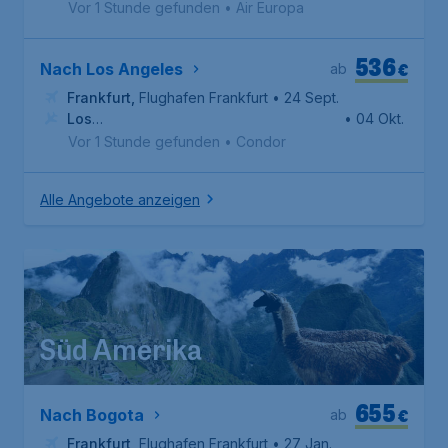
Vor 1 Stunde gefunden
•
Air Europa
536
€
Nach Los Angeles
ab
Frankfurt
,
Flughafen Frankfurt
• 24 Sept.
Los
• 04 Okt.
Angeles
,
Internationaler Flughafen Los Angeles
Vor 1 Stunde gefunden
•
Condor
Alle Angebote anzeigen
Süd Amerika
655
€
Nach Bogota
ab
Frankfurt
,
Flughafen Frankfurt
• 27 Jan.