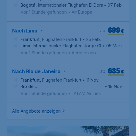
Bogotá
,
Internationaler Flughafen EI Dorado
• 07 Feb.
Vor 1 Stunde gefunden
•
Air Europa
699
€
Nach Lima
ab
Frankfurt
,
Flughafen Frankfurt
• 25 Feb.
Lima
,
Internationaler Flughafen Jorge Chávez
• 05 März
Vor 1 Stunde gefunden
•
Aeromexico
685
€
Nach Rio de Janeiro
ab
Frankfurt
,
Flughafen Frankfurt
• 11 Nov.
Rio de
• 19 Nov.
Janeiro
,
Flughafen Rio de Janeiro-Antônio Carlos Jobim
Vor 1 Stunde gefunden
•
LATAM Airlines
Alle Angebote anzeigen