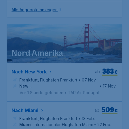
Alle Angebote anzeigen
Nord Amerika
383
€
Nach New York
ab
Frankfurt
,
Flughafen Frankfurt
• 07 Nov.
New
• 17 Nov.
York
,
Internationaler Flughafen John F. Kennedy
Vor 1 Stunde gefunden
•
TAP Air Portugal
509
€
Nach Miami
ab
Frankfurt
,
Flughafen Frankfurt
• 13 Feb.
Miami
,
Internationaler Flughafen Miami
• 22 Feb.