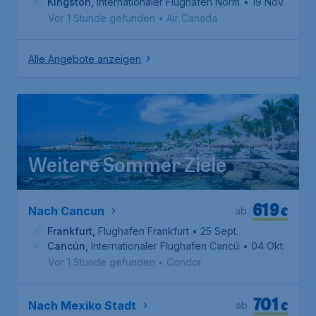
Kingston
,
Internationaler Flughafen Norman Manley
• 19 Nov.
Vor 1 Stunde gefunden
•
Air Canada
Alle Angebote anzeigen
Weitere Sommer Ziele
619
€
Nach Cancun
ab
Frankfurt
,
Flughafen Frankfurt
• 25 Sept.
Cancún
,
Internationaler Flughafen Cancún
• 04 Okt.
Vor 1 Stunde gefunden
•
Condor
701
€
Nach Mexiko Stadt
ab