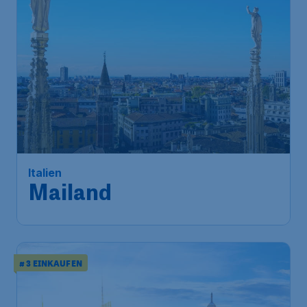
44
*
Italien
€
ab
Mailand
Frankfurt
,
Flughafen Frankfurt
Abflug:
22 Sept.
Mailand
,
Flughafen Mailand-
Ankunft:
28 Sept.
Linate
Vor 1 Stunde gefunden
•
# 3 EINKAUFEN