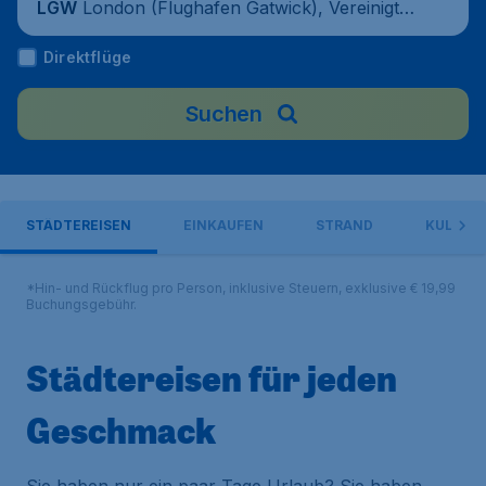
London (Flughafen Gatwick), Vereinigtes
LGW
Königreich
Direktflüge
Suchen
STÄDTEREISEN
EINKAUFEN
STRAND
KULINAR
*Hin- und Rückflug pro Person, inklusive Steuern, exklusive € 19,99
Buchungsgebühr.
Städtereisen für jeden
Geschmack