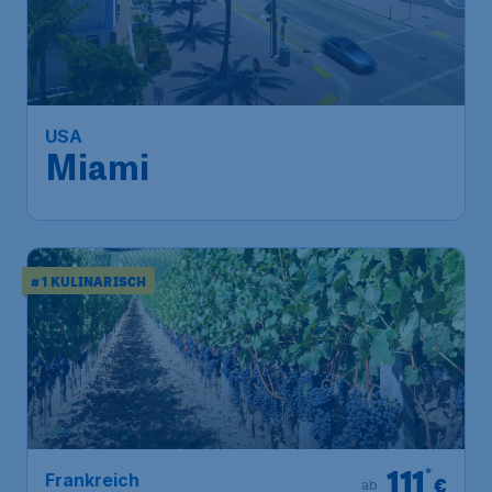
506
*
USA
€
ab
Miami
Frankfurt
,
Flughafen Frankfurt
Abflug:
08 Dez.
Miami
,
Internationaler Flughafen
Ankunft:
15 Dez.
Miami
Vor 1 Stunde gefunden
•
TAP Air Portugal
# 1 KULINARISCH
111
*
Frankreich
€
ab