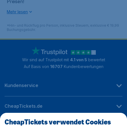
Preisen!
Mehr lesen
*Hin- und Rückflug pro Person, inklusive Steuern, exklusive € 19,99
Buchungsgebühr.
Wir sind auf Trustpilot mit
4.1 von 5
bewertet
Auf Basis von
16707
Kundenbewertungen
Kundenservice
CheapTickets.de
CheapTickets verwendet Cookies
Internationale Webseiten