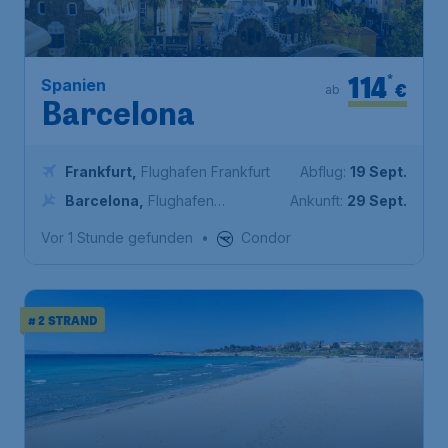
114
*
Spanien
€
ab
Barcelona
Frankfurt
,
Flughafen Frankfurt
Abflug:
19 Sept.
Barcelona
,
Flughafen
Ankunft:
29 Sept.
Barcelona
Vor 1 Stunde gefunden
•
Condor
# 2 STRAND