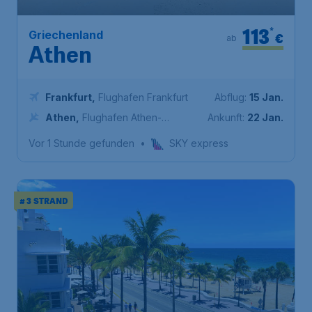
113
*
Griechenland
€
ab
Athen
Frankfurt
,
Flughafen Frankfurt
Abflug:
15 Jan.
Athen
,
Flughafen Athen-
Ankunft:
22 Jan.
Eleftherios Venizelos
Vor 1 Stunde gefunden
•
SKY express
# 3 STRAND