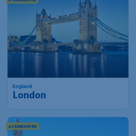
# 1 EINKAUFEN
33
*
England
€
ab
London
Frankfurt
,
Flughafen Frankfurt-
Abflug:
06 Sept.
Hahn
London
,
Flughafen London-
Ankunft:
13 Sept.
Stansted
Vor 1 Stunde gefunden
•
Ryanair
# 2 EINKAUFEN