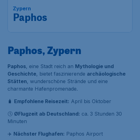
Frankfurt
,
Flughafen Frankfurt
Abflug:
20 Aug.
Paphos
,
Flughafen Paphos
Ankunft:
01 Sept.
Vor 1 Stunde gefunden
•
Lufthansa
Paphos, Zypern
Paphos
, eine Stadt reich an
Mythologie und
Geschichte
, bietet faszinierende
archäologische
Stätten
, wunderschöne Strände und eine
charmante Hafenpromenade.
🧳
Empfohlene Reisezeit:
April bis Oktober
🕓
ØFlugzeit ab Deutschland:
ca. 3 Stunden 30
Minuten
✈️
Nächster Flughafen:
Paphos Airport