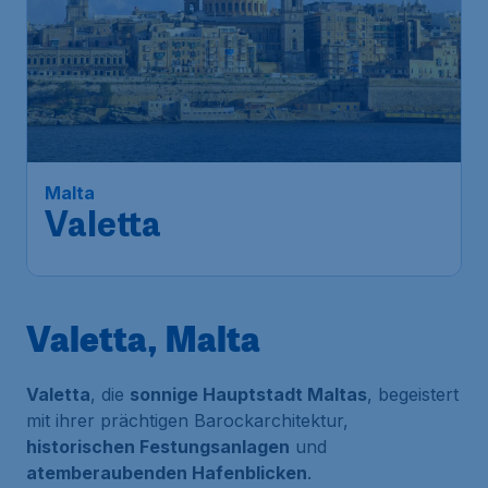
160
*
Malta
€
ab
Valetta
Frankfurt
,
Flughafen Frankfurt
Abflug:
25 Aug.
Malta
,
Flughafen Malta
Ankunft:
02 Sept.
Vor 1 Stunde gefunden
•
Valetta, Malta
Valetta
, die
sonnige Hauptstadt Maltas
, begeistert
mit ihrer prächtigen Barockarchitektur,
historischen Festungsanlagen
und
atemberaubenden Hafenblicken
.