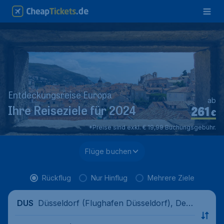
Entdeckungsreise Europa
ab
261
Ihre Reiseziele für 2024
€
*Preise sind exkl. € 19,99 Buchungsgebühr.
Flüge buchen
Rückflug
Nur Hinflug
Mehrere Ziele
Düsseldorf (Flughafen Düsseldorf), Deut
DUS
schland