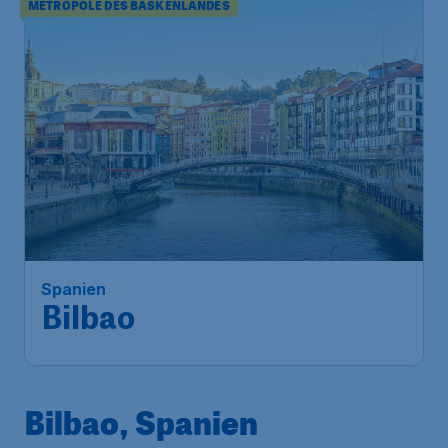
METROPOLE DES BASKENLANDES
138
*
Spanien
€
ab
Bilbao
Frankfurt
,
Flughafen Frankfurt
Abflug:
08 Okt.
Bilbao
,
Flughafen Bilbao
Ankunft:
15 Okt.
Vor 1 Stunde gefunden
•
Bilbao, Spanien