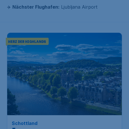
✈️
Nächster Flughafen:
Ljubljana Airport
HERZ DER HIGHLANDS
196
*
Schottland
€
ab
Inverness
Frankfurt
,
Flughafen Frankfurt
Abflug:
23 Sept.
Inverness
,
Flughafen Inverness
Ankunft:
30 Sept.