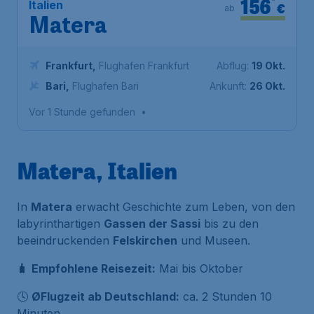
156
*
Italien
€
ab
Matera
Frankfurt
,
Flughafen Frankfurt
Abflug:
19 Okt.
Bari
,
Flughafen Bari
Ankunft:
26 Okt.
Vor 1 Stunde gefunden
•
Matera, Italien
In
Matera
erwacht Geschichte zum Leben, von den
labyrinthartigen
Gassen der Sassi
bis zu den
beeindruckenden
Felskirchen
und Museen.
🧳
Empfohlene Reisezeit:
Mai bis Oktober
🕓
ØFlugzeit ab Deutschland:
ca. 2 Stunden 10
Minuten