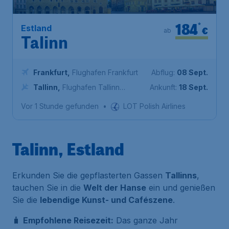
184
*
Estland
€
ab
Talinn
Frankfurt
,
Flughafen Frankfurt
Abflug:
08 Sept.
Tallinn
,
Flughafen Tallinn
Ankunft:
18 Sept.
Lennart Meri
Vor 1 Stunde gefunden
•
LOT Polish Airlines
Talinn, Estland
Erkunden Sie die gepflasterten Gassen
Tallinns
,
tauchen Sie in die
Welt der Hanse
ein und genießen
Sie die
lebendige Kunst- und Cafészene
.
🧳
Empfohlene Reisezeit:
Das ganze Jahr