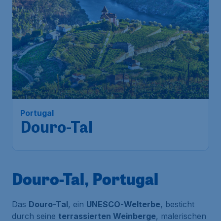
150
*
Portugal
€
ab
Douro-Tal
Frankfurt
,
Flughafen Frankfurt
Abflug:
21 Nov.
Porto
,
Flughafen Porto
Ankunft:
01 Dez.
Vor 1 Stunde gefunden
•
TAP Air Portugal
Douro-Tal, Portugal
Das
Douro-Tal
, ein
UNESCO-Welterbe
, besticht
durch seine
terrassierten Weinberge
, malerischen