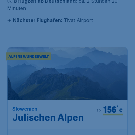
🕓
ØFlugzeit ab Deutschland:
ca. 2 Stunden 20
Minuten
✈️
Nächster Flughafen:
Tivat Airport
ALPINE WUNDERWELT
156
*
Slowenien
€
ab
Julischen Alpen