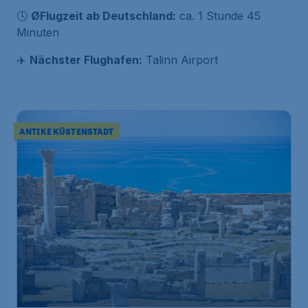
🕓
ØFlugzeit ab Deutschland:
ca. 1 Stunde 45
Minuten
✈️
Nächster Flughafen:
Talinn Airport
ANTIKE KÜSTENSTADT
233
*
Zypern
€
ab
Paphos