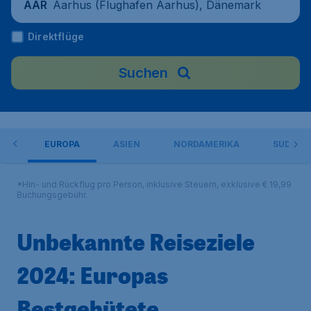
Aarhus (Flughafen Aarhus), Dänemark
AAR
Direktflüge
Suchen
HL
EUROPA
ASIEN
NORDAMERIKA
SÜDAME
*Hin- und Rückflug pro Person, inklusive Steuern, exklusive € 19,99
Buchungsgebühr.
Unbekannte Reiseziele
2024: Europas
Bestgehütete