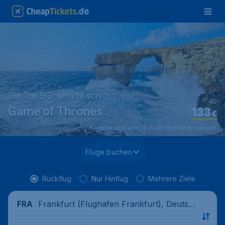
Die Top 5 Drehorte von
ab
133
Game of Thrones
€
*Preise sind exkl. € 19,99 Buchungsgebühr.
Flüge buchen
Rückflug
Nur Hinflug
Mehrere Ziele
Frankfurt (Flughafen Frankfurt), Deutsc
FRA
hland