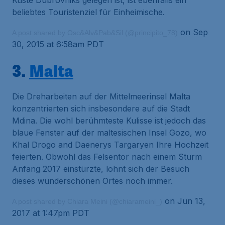
Küste Dubrovniks gelegen ist, ist ebenfalls ein
beliebtes Touristenziel für Einheimische.
on Sep
A post shared by Osc&Alv&Pab&Sil (@principito_78)
30, 2015 at 6:58am PDT
3.
Malta
Die Dreharbeiten auf der Mittelmeerinsel Malta
konzentrierten sich insbesondere auf die Stadt
Mdina. Die wohl berühmteste Kulisse ist jedoch das
blaue Fenster auf der maltesischen Insel Gozo, wo
Khal Drogo and Daenerys Targaryen Ihre Hochzeit
feierten. Obwohl das Felsentor nach einem Sturm
Anfang 2017 einstürzte, lohnt sich der Besuch
dieses wunderschönen Ortes noch immer.
on Jun 13,
A post shared by Chiara Meini (@chiarameini_)
2017 at 1:47pm PDT