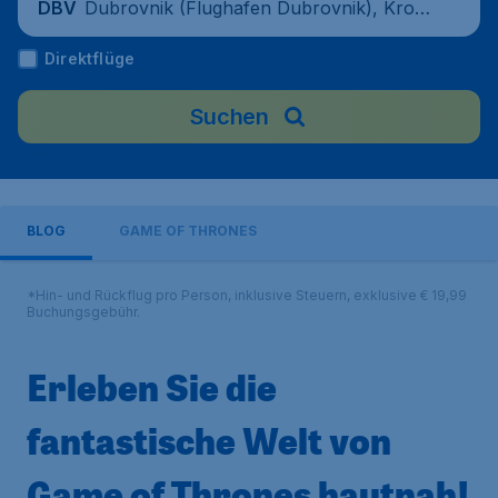
Dubrovnik (Flughafen Dubrovnik), Kroati
DBV
en
Direktflüge
Suchen
BLOG
GAME OF THRONES
*Hin- und Rückflug pro Person, inklusive Steuern, exklusive € 19,99
Buchungsgebühr.
Erleben Sie die
fantastische Welt von
Game of Thrones hautnah!