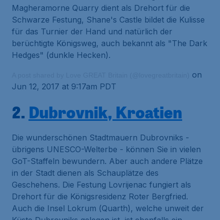
Magheramorne Quarry dient als Drehort für die
Schwarze Festung, Shane's Castle bildet die Kulisse
für das Turnier der Hand und natürlich der
berüchtigte Königsweg, auch bekannt als "The Dark
Hedges" (
dunkle Hecken
).
on
A post shared by Love GREAT Britain (@lovegreatbritain)
Jun 12, 2017 at 9:17am PDT
2.
Dubrovnik, Kroatien
Die wunderschönen Stadtmauern Dubrovniks -
übrigens UNESCO-Welterbe - können Sie in vielen
GoT-Staffeln bewundern. Aber auch andere Plätze
in der Stadt dienen als Schauplätze des
Geschehens. Die Festung Lovrijenac fungiert als
Drehort für die Königsresidenz Roter Bergfried.
Auch die Insel Lokrum (
Quarth
), welche unweit der