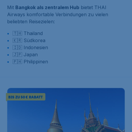
Mit
Bangkok als zentralem Hub
bietet THAI
Airways komfortable Verbindungen zu vielen
beliebten Reisezielen:
🇹🇭 Thailand
🇰🇷 Südkorea
🇮🇩 Indonesien
🇯🇵 Japan
🇵🇭 Philippinen
BIS ZU 50 € RABATT