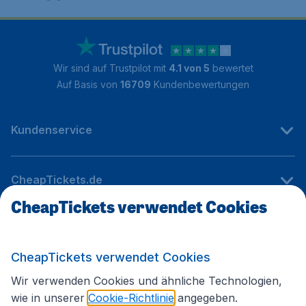
Wir sind auf Trustpilot mit
4.1 von 5
bewertet
Auf Basis von
16709
Kundenbewertungen
Kundenservice
CheapTickets.de
CheapTickets verwendet Cookies
Internationale Webseiten
CheapTickets verwendet Cookies
Folgen Sie uns:
Wir verwenden Cookies und ähnliche Technologien,
wie in unserer
Cookie-Richtlinie
angegeben.