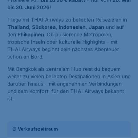
Profitiere von
bis zu 50 € Rabatt
– nur vom
20. Mai
bis 30. Juni 2026
!
Fliege mit THAI Airways zu beliebten Reisezielen in
Thailand
,
Südkorea
,
Indonesien
,
Japan
und auf
den
Philippinen
. Ob pulsierende Metropolen,
tropische Inseln oder kulturelle Highlights – mit
THAI Airways beginnt dein nächstes Abenteuer
schon an Bord.
Mit Bangkok als zentralem Hub reist du bequem
weiter zu vielen beliebten Destinationen in Asien und
darüber hinaus – mit angenehmen Verbindungen
und dem Komfort, für den THAI Airways bekannt
ist.
⏰
Verkaufszeitraum