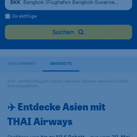
Bangkok (Flughafen Bangkok-Suvarnab
BKK
humi), Thailand
Direktflüge
Suchen
THAI AIRWAYS
ANGEBOTE
*Hin- und Rückflug pro Person, inklusive Steuern, exklusive € 19,99
Buchungsgebühr.
✈️ Entdecke Asien mit
THAI Airways