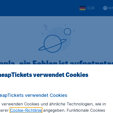
EUR
Hil
pla, ein Fehler ist aufgetreten
eapTickets verwendet Cookies
 von 5
bewertet
Auf Basis vo
eapTickets verwendet Cookies
 verwenden Cookies und ähnliche Technologien, wie in
serer
Cookie-Richtlinie
angegeben. Funktionale Cookies
Tickets.de
Internationale Webseiten