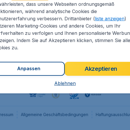
währleisten, dass unsere Webseiten ordnungsgemäß
eapTickets.de
CheapTickets.nl
ktionieren, während analytische Cookies die
he Informationen
CheapTickets.be
utzererfahrung verbessern. Drittanbieter (
liste anzeigen
)
um
CheapTickets.ch
tzieren Marketing-Cookies und andere Cookies, um Ihr
fverhalten zu verfolgen und Ihnen personalisierte Werbu
angebote
CheapTickets.sg
zeigen. Indem Sie auf Akzeptieren klicken, stimmen Sie all
programm
Flugladen.at
kies zu.
Akzeptieren
Anpassen
Ablehnen
ressum
Allgemeine Geschäftsbedingungen
Haftungsausschlu