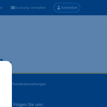
fe
Buchung verwalten
Anmelden
 ...
n
16707
Kundenbewertungen
Folgen Sie uns: