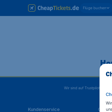
Flüge buchen
Hop
Ch
Wir sind auf Trustpilot mit
4.1
Ch
Wir
un
Kundenservice
Cheap