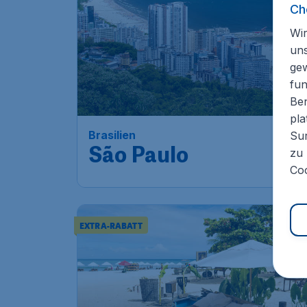
Ch
Wir
un
ge
fun
Ben
pla
Brasilien
Sur
São Paulo
zu 
Coo
EXTRA-RABATT