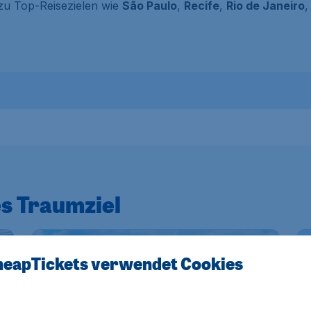
zu Top-Reisezielen wie
São Paulo
,
Recife
,
Rio de Janeiro
s Traumziel
EXTRA-RABATT
EX
eapTickets verwendet Cookies