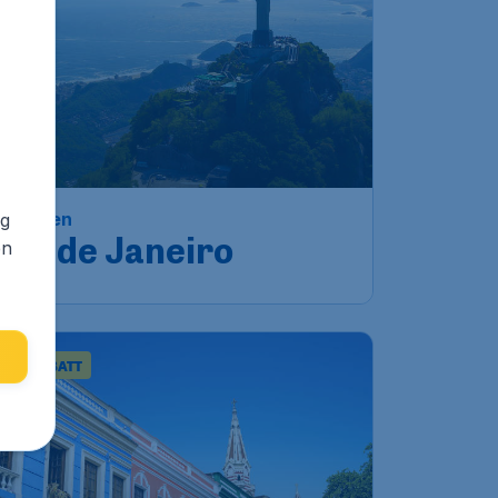
Brasilien
ng
Rio de Janeiro
en
TRA-RABATT