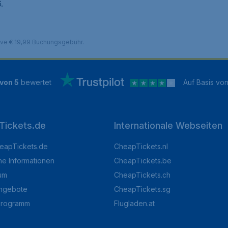
.
sive € 19,99 Buchungsgebühr.
 von 5
bewertet
Auf Basis vo
Tickets.de
Internationale Webseiten
eapTickets.de
CheapTickets.nl
he Informationen
CheapTickets.be
um
CheapTickets.ch
angebote
CheapTickets.sg
programm
Flugladen.at