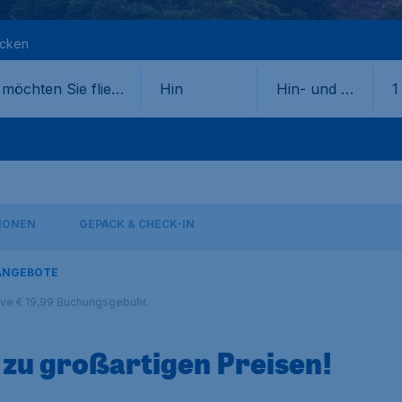
ecken
Hin
Hin- und Rü
1
ckflug
IONEN
GEPÄCK & CHECK-IN
ANGEBOTE
sive € 19,99 Buchungsgebühr.
zu großartigen Preisen!