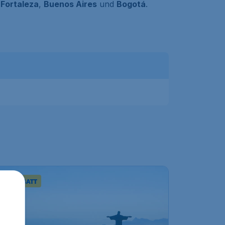
,
Fortaleza
,
Buenos Aires
und
Bogotá
.
TRA-RABATT